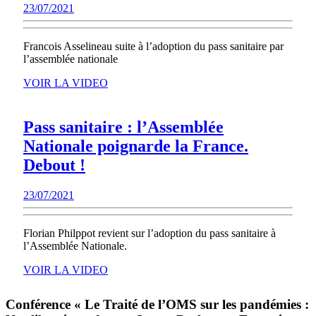
23/07/2021
23/07/2021
qu’il
nous
Francois Asselineau suite à l’adoption du pass sanitaire par
prép
l’assemblée nationale
…
VOIR
VOIR LA VIDEO
LA
VIDEO
Pass sanitaire : l’Assemblée
Nationale poignarde la France.
Pass
Debout !
sanitaire
23/07/2021
23/07/2021
:
l’Assemblée
Florian Philppot revient sur l’adoption du pass sanitaire à
Nationale
l’Assemblée Nationale.
poignarde
VOIR
VOIR LA VIDEO
la
LA
VIDEO
France.
Conférence « Le Traité de l’OMS sur les pandémies :