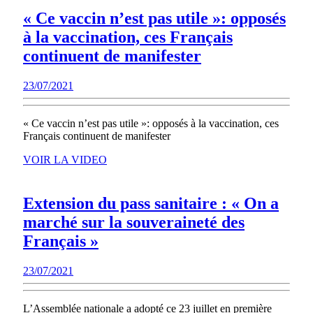
« Ce vaccin n’est pas utile »: opposés
à la vaccination, ces Français
« Ce
continuent de manifester
vaccin
23/07/2021
23/07/2021
n’est
pas
« Ce vaccin n’est pas utile »: opposés à la vaccination, ces
utile »:
Français continuent de manifester
opposés
VOIR
VOIR LA VIDEO
à
LA
VIDEO
la
Extension du pass sanitaire : « On a
vaccination,
marché sur la souveraineté des
ces
Extension
Français »
Français
du
continuent
23/07/2021
23/07/2021
pass
de
sanitaire
manifester
L’Assemblée nationale a adopté ce 23 juillet en première