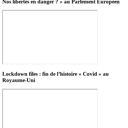
Debout
Nos libertés en danger ? » au Parlement Européen
!
Lockdown files : fin de l’histoire « Covid » au
Royaume-Uni