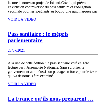
:
lecture le nouveau projet de loi anti-Covid qui prévoit
« On
l’extension controversée du pass sanitaire et l’obligation
vaccinale pour les soignants au bout d’une nuit marquée par
a
VOIR
marché
VOIR LA VIDEO
LA
sur
VIDEO
la
Pass sanitaire : le mépris
souveraineté
Pass
parlementaire
des
sanitaire
23/07/2021
23/07/2021
Français »
:
le
A la une de cette édition : le pass sanitaire voté en 1ère
mépris
lecture par l’Assemblée Nationale. Sans surprise, le
parlementaire
gouvernement aura réussi son passage en force pour le texte
qui va désormais être examiné
VOIR
VOIR LA VIDEO
LA
VIDEO
La
La France qu’ils nous préparent …
Fran