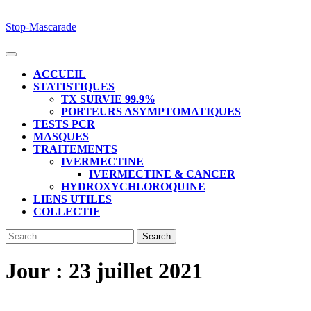
Skip
Stop-Mascarade
to
content
Open
Button
ACCUEIL
STATISTIQUES
TX SURVIE 99.9%
PORTEURS ASYMPTOMATIQUES
TESTS PCR
MASQUES
TRAITEMENTS
IVERMECTINE
IVERMECTINE & CANCER
HYDROXYCHLOROQUINE
LIENS UTILES
COLLECTIF
CLOSE
Search
BUTTON
for:
Jour :
23 juillet 2021