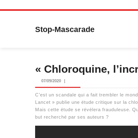
Skip
to
content
Stop-Mascarade
« Chloroquine, l’inc
07/09/2020
07/09/2020
|
C’est un scandale qui a fait trembler le mond
Lancet » publie une étude critique sur la chl
Mais cette étude se révélera frauduleuse. Qui
but recherché par ses auteurs ?