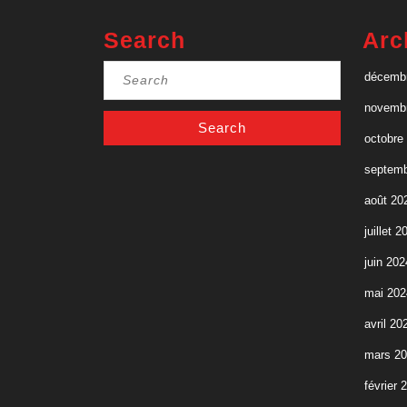
Search
Arc
Search
décemb
for:
novemb
octobre
septemb
août 20
juillet 2
juin 202
mai 202
avril 20
mars 2
février 