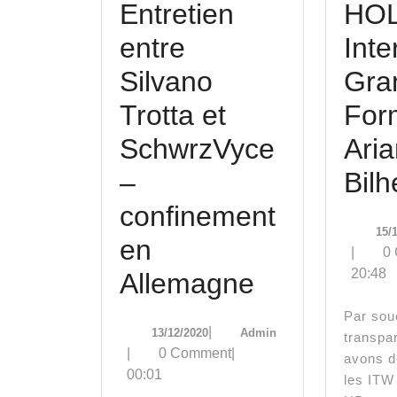
Entretien
HOL
entre
Inte
Silvano
Gra
Trotta et
For
SchwrzVyce
Ari
–
Bilh
confinement
15/
en
|
0
20:48
Entretien
Allemagne
entre
Par souci de
13/12/2020
Admin
|
13/12/2020
Admin
transpa
Silvano
|
0 Comment
|
avons d
00:01
Trotta
les ITW