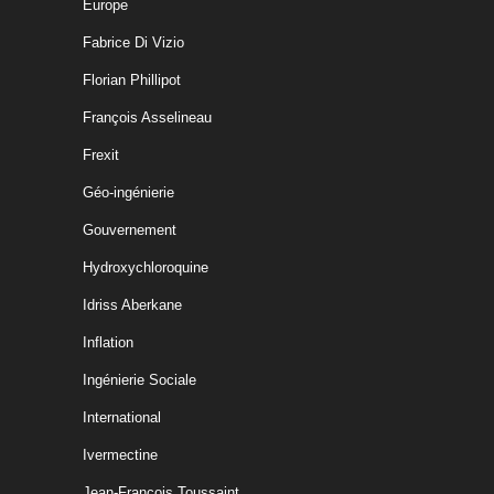
Europe
Fabrice Di Vizio
Florian Phillipot
François Asselineau
Frexit
Géo-ingénierie
Gouvernement
Hydroxychloroquine
Idriss Aberkane
Inflation
Ingénierie Sociale
International
Ivermectine
Jean-François Toussaint