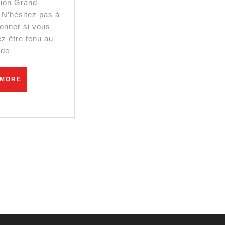
ion Grand
Bilheran
 N’hésitez pas à
e
onner si vous
ez être tenu au
 de
t
READ
 MORE
MORE