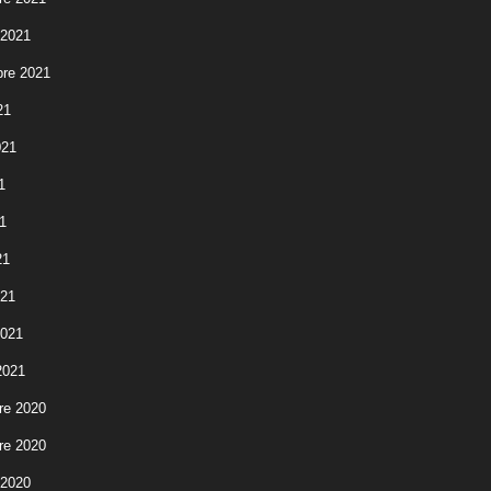
 2021
re 2021
21
021
1
1
21
021
2021
2021
re 2020
re 2020
 2020