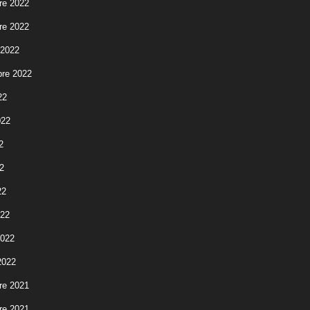
re 2022
re 2022
 2022
re 2022
22
022
2
2
22
022
2022
2022
re 2021
re 2021