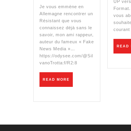
UP vers
et
Je vous emmène en
Format.
Allemagne rencontrer un
SchwrzVyc
vous ab
Résistant que vous
souhait
–
connaissez déjà sans le
courant
savoir, mon ami rappeur,
confinemen
auteur du fameux « Fake
READ
en
News Media »…
https://odysee.com/@Sil
Allemagne
vanoTrotta:f/R2:8
READ
READ MORE
MORE