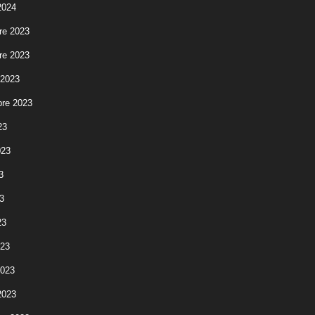
2024
re 2023
re 2023
 2023
re 2023
23
023
3
3
23
023
2023
2023