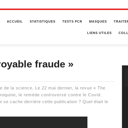
ACCUEIL
STATISTIQUES
TESTS PCR
MASQUES
TRAITE
LIENS UTILES
COLL
royable fraude »
e de la science. Le 22 mai dernier, la revue « The
oroquine, le remède controversé contre le Covid.
 se cache derrière cette publication ? Quel était le