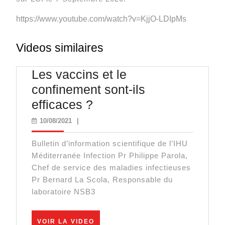
https://www.youtube.com/watch?v=KjjO-LDIpMs
Videos similaires
Les vaccins et le
confinement sont-ils
Les
efficaces ?
vaccins
10/08/2021
10/08/2021
|
et
Bulletin d’information scientifique de l’IHU
le
Méditerranée Infection Pr Philippe Parola,
confinement
Chef de service des maladies infectieuses
sont-
Pr Bernard La Scola, Responsable du
laboratoire NSB3
ils
efficaces
?
VOIR
VOIR LA VIDEO