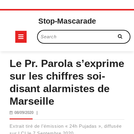
Skip
to
Stop-Mascarade
content
Open
Search
for:
Button
Le Pr. Parola s’exprime
sur les chiffres soi-
disant alarmistes de
Marseille
08/09/2020
08/09/2020
|
Extrait tiré de l’émission « 24h Pujadas », diffusée
sur LCI le 7 Septembre 2020.