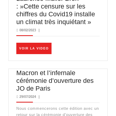
: »Cette censure sur les
chiffres du Covid19 installe
Laurenc
un climat très inquiétant »
Muller
08/02/2023
08/02/2023
|
Bron
: »Cette
VOIR
VOIR LA VIDEO
censure
LA
VIDEO
sur
les
Macron et l’infernale
chiffres
cérémonie d’ouverture des
du
Macron
JO de Paris
Covid19
et
29/07/2024
29/07/2024
|
installe
l’infernale
un
Nous commencerons cette édition avec un
cérémonie
climat
retour sur la cérémonie d’ouverture des