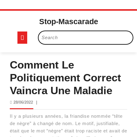
Skip
to
Stop-Mascarade
content
Open
Search
for:
Button
Comment Le
Politiquement Correct
Vaincra Une Maladie
28/06/2022
28/06/2022
|
Il y a plusieurs années, la friandise nommée “tête
de nègre” à changé de nom. Le motif, justifiable,
était que le mot “nègre” était trop raciste et avait de