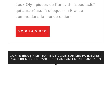
d’ouverture
Jeux Olympiques de Paris. Un “spectacle”
très
des
qui aura réussi à choquer en France
inquiéta
comme dans le monde entier.
JO
de
VOIR
Paris
VOIR LA VIDEO
LA
VIDEO
CONFÉRENCE « LE TRAITÉ DE L’OMS SUR LES PANDÉMIES :
NOS LIBERTÉS EN DANGER ? » AU PARLEMENT EUROPÉEN