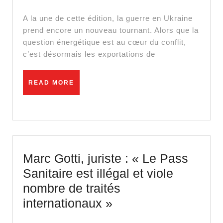
le
froid,
A la une de cette édition, la guerre en Ukraine
la
prend encore un nouveau tournant. Alors que la
question énergétique est au cœur du conflit,
faim
c’est désormais les exportations de
?
READ
READ MORE
MORE
Marc Gotti, juriste : « Le Pass
Sanitaire est illégal et viole
nombre de traités
Marc
internationaux »
Gotti,