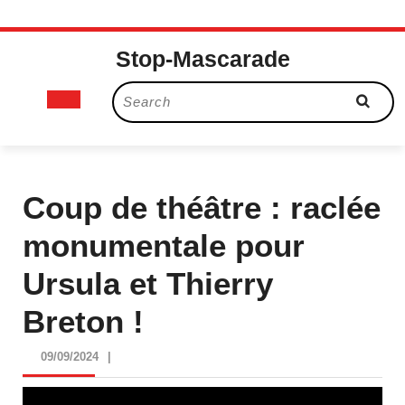
Skip
Stop-Mascarade
to
content
Open
Search
for:
Button
Coup de théâtre : raclée
monumentale pour
Ursula et Thierry
Breton !
09/09/2024
09/09/2024
|