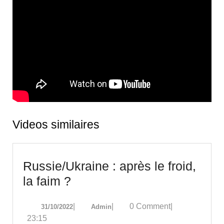
Videos similaires
Russie/Ukraine : après le froid,
Russie/Ukraine
la faim ?
:
31/10/2022
Admin
|
|
0 Comment
|
31/10/2022
Admin
après
23:15