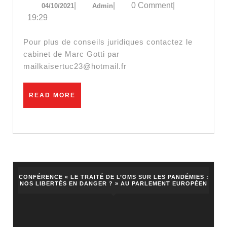
04/10/2021
Admin
|
|
0 Comment
|
04/10/2021
Admin
juriste
19:29
:
« Le
Pour plus de conseils juridiques contactez le
Pass
cabinet de Marc Gotti par
mailkaisertuc23@hotmail.fr
Sanitaire
est
READ
READ MORE
illégal
MORE
et
viole
nombre
de
traités
CONFÉRENCE « LE TRAITÉ DE L’OMS SUR LES PANDÉMIES :
NOS LIBERTÉS EN DANGER ? » AU PARLEMENT EUROPÉEN
internationaux »