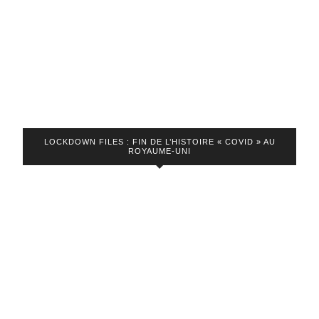
pour
empêcher
la
transmission
de
la
maladie
LOCKDOWN FILES : FIN DE L’HISTOIRE « COVID » AU
ROYAUME-UNI