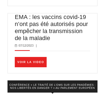
juillet
VIDEO
EMA : les vaccins covid-19
n’ont pas été autorisés pour
empêcher la transmission
EMA
de la maladie
:
07/12/2023
07/12/2023
|
les
vaccins
VOIR
VOIR LA VIDEO
covid-
LA
VIDEO
19
n’ont
CONFÉRENCE « LE TRAITÉ DE L’OMS SUR LES PANDÉMIES :
pas
NOS LIBERTÉS EN DANGER ? » AU PARLEMENT EUROPÉEN
été
autorisés