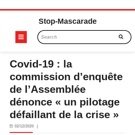
Skip
to
Stop-Mascarade
content
Open
Search
for:
Button
Covid-19 : la
commission d’enquête
de l’Assemblée
dénonce « un pilotage
défaillant de la crise »
02/12/2020
02/12/2020
|