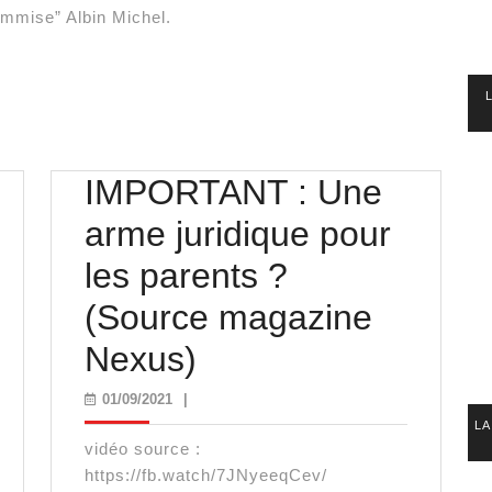
commise” Albin Michel.
IMPORTANT : Une
arme juridique pour
Pass
les parents ?
anitaire:
(Source magazine
Comment
IMPORTANT
Nexus)
Échapper
:
01/09/2021
01/09/2021
|
LA
à
Une
vidéo source :
La
arme
https://fb.watch/7JNyeeqCev/