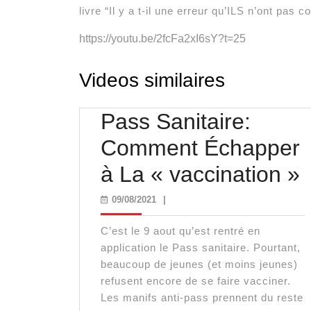
livre “Il y a t-il une erreur qu’ILS n’ont pas 
https://youtu.be/2fcFa2xI6sY?t=25
Videos similaires
Pass Sanitaire:
Comment Échapper
à La « vaccination »
S
09/08/2021
09/08/2021
|
C’est le 9 aout qu’est rentré en
application le Pass sanitaire. Pourtant,
beaucoup de jeunes (et moins jeunes)
refusent encore de se faire vacciner.
Les manifs anti-pass prennent du reste