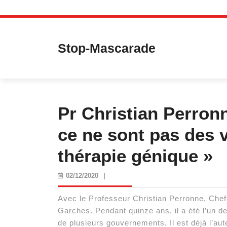
Skip
to
content
Stop-Mascarade
Pr Christian Perronn
ce ne sont pas des v
thérapie génique »
02/12/2020
02/12/2020
|
Avec le Professeur Christian Perronne, Chef 
Garches. Pendant quinze ans, il a été l’un d
de plusieurs gouvernements. Il est déjà l’au