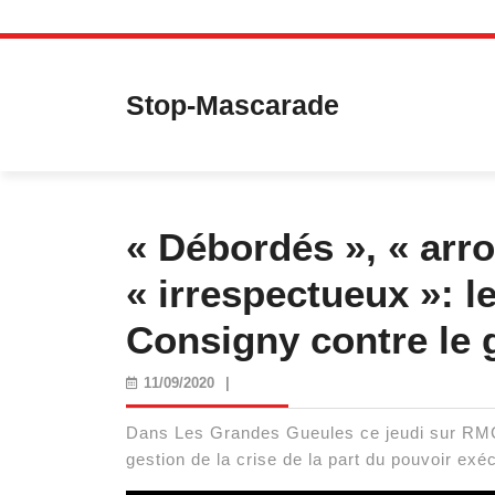
Skip
to
content
Stop-Mascarade
« Débordés », « arro
« irrespectueux »: l
Consigny contre le
11/09/2020
11/09/2020
|
Dans Les Grandes Gueules ce jeudi sur RMC,
gestion de la crise de la part du pouvoir exéc