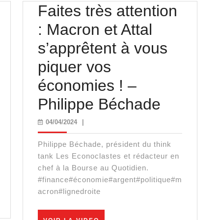
Faites très attention
: Macron et Attal
s’apprêtent à vous
piquer vos
économies ! –
Faites
Philippe Béchade
très
04/04/2024
04/04/2024
|
attentio
Philippe Béchade, président du think
:
tank Les Econoclastes et rédacteur en
chef à la Bourse au Quotidien.
Macron
#finance#économie#argent#politique#m
acron#lignedroite
et
Attal