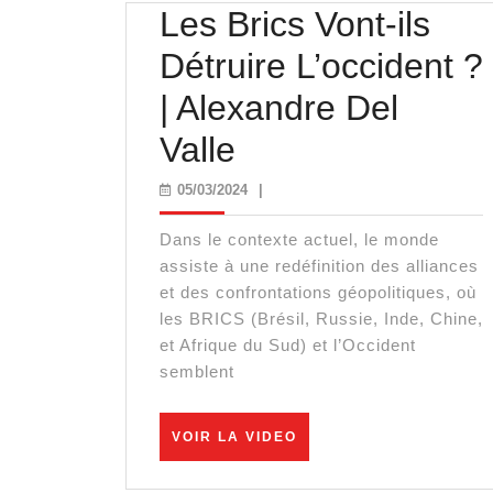
Les Brics Vont-ils
Détruire L’occident ?
| Alexandre Del
Les
Valle
Brics
05/03/2024
05/03/2024
|
Vont-
Dans le contexte actuel, le monde
ils
assiste à une redéfinition des alliances
et des confrontations géopolitiques, où
Détruire
les BRICS (Brésil, Russie, Inde, Chine,
et Afrique du Sud) et l’Occident
L’occident
semblent
?
|
VOIR
VOIR LA VIDEO
LA
Alexandre
VIDEO