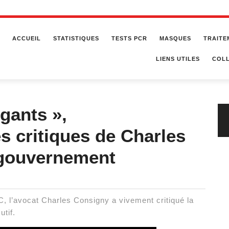
ACCUEIL
STATISTIQUES
TESTS PCR
MASQUES
TRAITE
LIENS UTILES
COLL
gants »,
es critiques de Charles
 gouvernement
 l’avocat Charles Consigny a vivement critiqué la
utif.