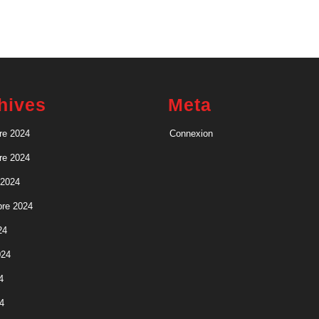
ce
moment »
hives
Meta
re 2024
Connexion
re 2024
 2024
re 2024
24
024
4
4