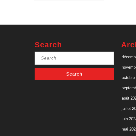
Pierre
Joseph
Search
Arc
Search
décemb
for:
novemb
octobre
septemb
août 20
juillet 2
juin 202
mai 202