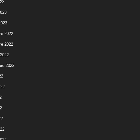
023
2023
2023
re 2022
re 2022
 2022
re 2022
22
022
2
2
22
022
2022