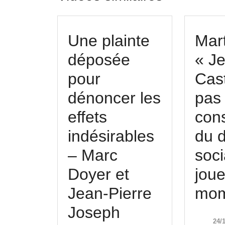
Une plainte
Mart
déposée
« J
pour
Cas
dénoncer les
pas
effets
con
indésirables
du 
– Marc
soci
Doyer et
joue
Jean-Pierre
mom
Une
Joseph
24/