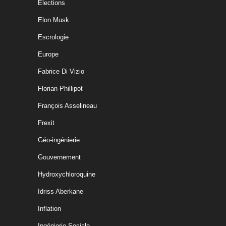
Elections
Elon Musk
Escrologie
Europe
Fabrice Di Vizio
Florian Phillipot
François Asselineau
Frexit
Géo-ingénierie
Gouvernement
Hydroxychloroquine
Idriss Aberkane
Inflation
Ingénierie Sociale