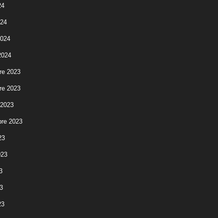
24
024
2024
2024
re 2023
re 2023
 2023
re 2023
23
023
3
3
23