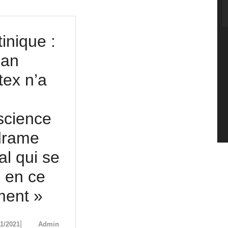
inique :
ean
tex n’a
science
drame
al qui se
 en ce
Martinique
ent »
:
24/11/2021
Admin
|
11/2021
Admin