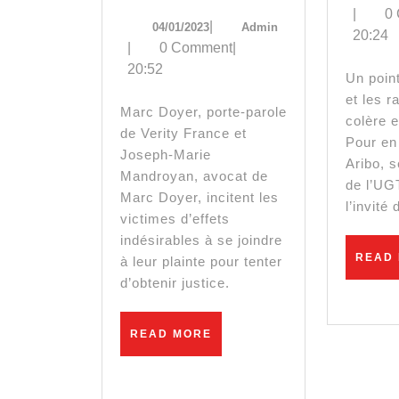
plainte
|
0
04/01/2023
Admin
|
04/01/2023
Admin
20:24
déposée
|
0 Comment
|
20:52
pour
Un point sur la situation
et les r
dénoncer
Marc Doyer, porte-parole
colère 
de Verity France et
les
Pour en
Joseph-Marie
Aribo, s
effets
Mandroyan, avocat de
de l’UG
Marc Doyer, incitent les
indésirables
l’invité
victimes d’effets
–
indésirables à se joindre
READ
à leur plainte pour tenter
Marc
d’obtenir justice.
Doyer
READ
READ MORE
et
MORE
Jean-