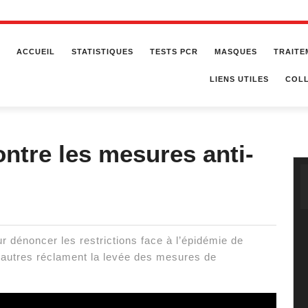
ACCUEIL
STATISTIQUES
TESTS PCR
MASQUES
TRAITE
LIENS UTILES
COLL
ontre les mesures anti-
 dénoncer les restrictions face à l’épidémie de
’autres réclament la levée des mesures de