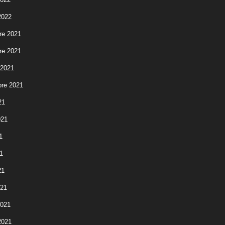
2022
re 2021
re 2021
 2021
re 2021
21
021
1
1
21
021
2021
2021