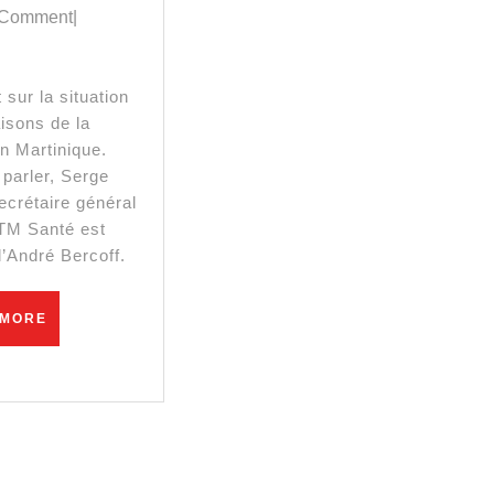
« Jean
 Comment
|
Castex
n’a
aisons de la
pas
en Martinique.
conscience
 parler, Serge
ecrétaire général
du
TM Santé est
drame
 d’André Bercoff.
social
READ
 MORE
qui
MORE
se
joue
en