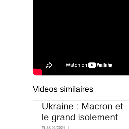
Videos similaires
Ukraine : Macron et
Uk
le grand isolement
:
28/02/2024
28/02/2024
|