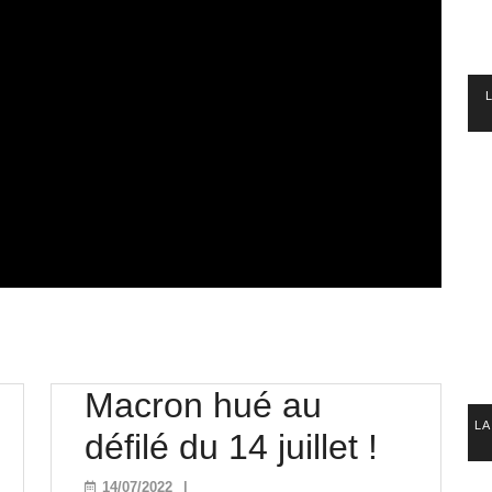
Macron hué au
LA
raine
Macro
défilé du 14 juillet !
hué
14/07/2022
14/07/2022
|