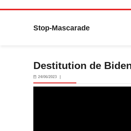
Skip
to
content
Stop-Mascarade
Destitution de Biden
24/06/2023
24/06/2023
|