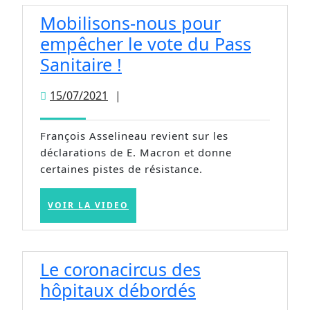
Mobilisons-nous pour
empêcher le vote du Pass
Mobilisons-
Sanitaire !
nous
15/07/2021
15/07/2021
|
pour
empêcher
François Asselineau revient sur les
le
déclarations de E. Macron et donne
vote
certaines pistes de résistance.
du
Pass
VOIR
VOIR LA VIDEO
LA
Sanitaire
VIDEO
!
Le coronacircus des
Le
hôpitaux débordés