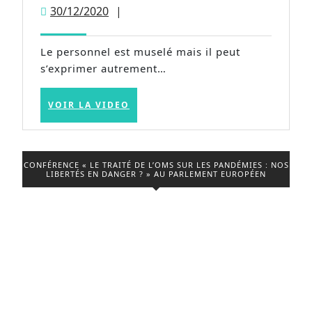
coronacircus
30/12/2020
30/12/2020
|
des
hôpitaux
Le personnel est muselé mais il peut
débordés
s’exprimer autrement…
VOIR
VOIR LA VIDEO
LA
VIDEO
CONFÉRENCE « LE TRAITÉ DE L’OMS SUR LES PANDÉMIES : NOS
LIBERTÉS EN DANGER ? » AU PARLEMENT EUROPÉEN