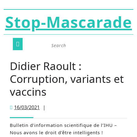
Skip
Stop-Mascarade
to
content
Open
Search
for:
Button
Didier Raoult :
Corruption, variants et
vaccins
16/03/2021
16/03/2021
|
Bulletin d’information scientifique de l’IHU –
Nous avons le droit d’être intelligents !