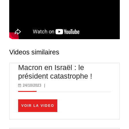
Videos similaires
Macron en Israël : le
Macron
président catastrophe !
en
24/10/2023
24/10/2023
|
Israël
:
VOIR
VOIR LA VIDEO
le
LA
VIDEO
président
catastroph