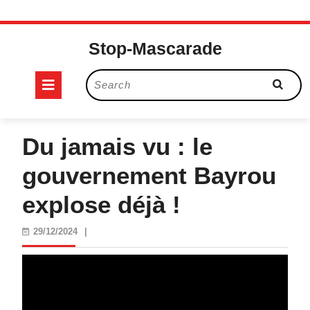
Skip
to
Stop-Mascarade
content
Open
Search
for:
Button
Du jamais vu : le
gouvernement Bayrou
explose déjà !
29/12/2024
29/12/2024
|