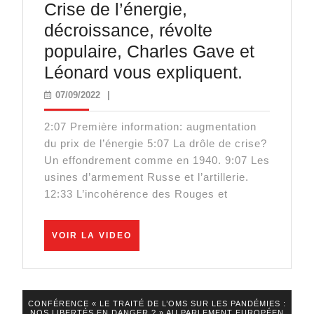
Crise de l’énergie,
!
décroissance, révolte
populaire, Charles Gave et
Crise
Léonard vous expliquent.
de
07/09/2022
07/09/2022
|
l’énergie,
2:07 Première information: augmentation
décroiss
du prix de l’énergie 5:07 La drôle de crise?
révolte
Un effondrement comme en 1940. 9:07 Les
populaire
usines d’armement Russe et l’artillerie.
12:33 L’incohérence des Rouges et
Charles
Gave
VOIR
et
VOIR LA VIDEO
LA
Léonard
VIDEO
vous
expliquen
CONFÉRENCE « LE TRAITÉ DE L’OMS SUR LES PANDÉMIES :
NOS LIBERTÉS EN DANGER ? » AU PARLEMENT EUROPÉEN