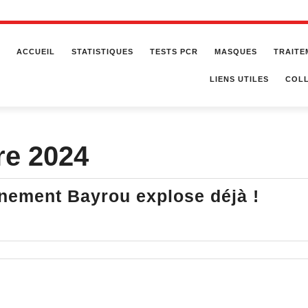
ACCUEIL
STATISTIQUES
TESTS PCR
MASQUES
TRAITE
LIENS UTILES
COLL
re 2024
Du
rnement Bayrou explose déjà !
jamai
vu
:
le
gouv