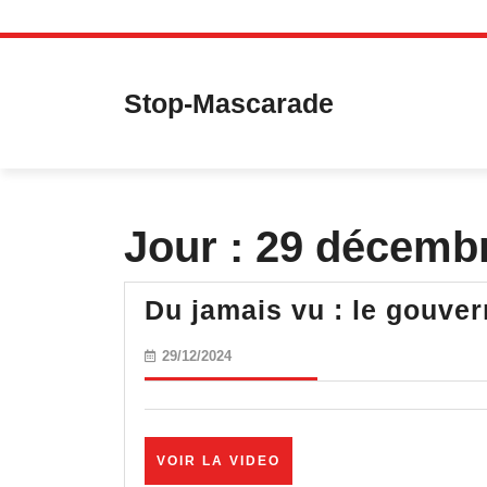
Skip
to
content
Stop-Mascarade
Jour :
29 décemb
Du jamais vu : le gouve
29/12/2024
29/12/2024
VOIR
VOIR LA VIDEO
LA