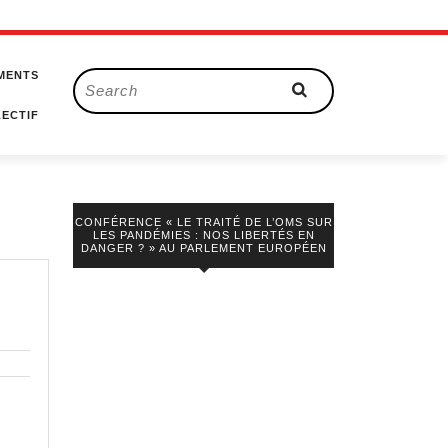
MENTS
Search
for:
ECTIF
CONFÉRENCE « LE TRAITÉ DE L’OMS SUR
LES PANDÉMIES : NOS LIBERTÉS EN
DANGER ? » AU PARLEMENT EUROPÉEN
s
ernement