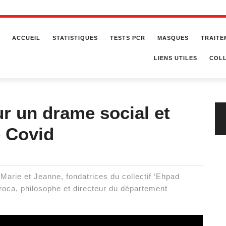
ACCUEIL
STATISTIQUES
TESTS PCR
MASQUES
TRAITE
LIENS UTILES
COLL
r un drame social et
e Covid
Marie et Jeanne, fondatrices du collectif ‘Ehpad
Broca, philosophe et directeur du département