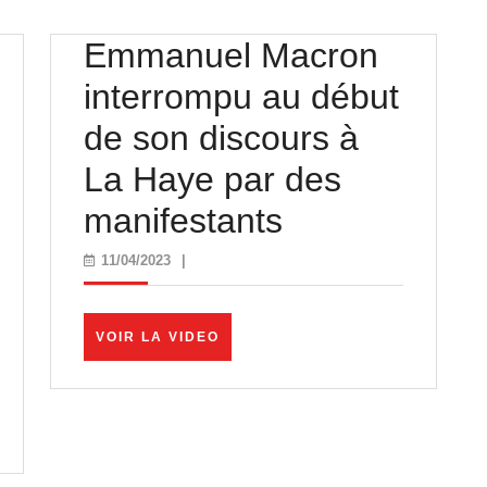
Emmanuel Macron
interrompu au début
de son discours à
La Haye par des
Emmanuel
manifestants
Macron
11/04/2023
11/04/2023
|
interrompu
au
VOIR
VOIR LA VIDEO
LA
début
VIDEO
de
son