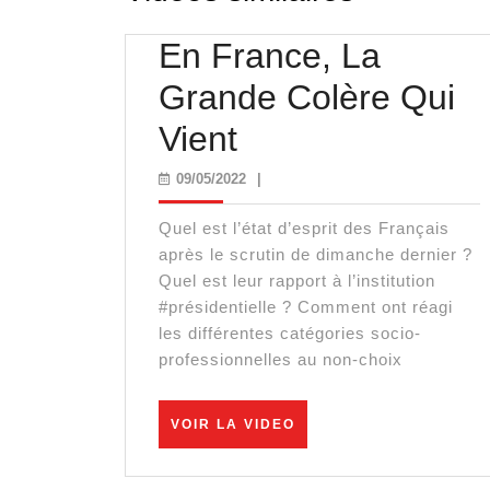
En France, La
Grande Colère Qui
En
Vient
France,
09/05/2022
09/05/2022
|
La
Quel est l’état d’esprit des Français
Grande
après le scrutin de dimanche dernier ?
Quel est leur rapport à l’institution
Colère
#présidentielle ? Comment ont réagi
les différentes catégories socio-
Qui
professionnelles au non-choix
Vient
VOIR
VOIR LA VIDEO
LA
VIDEO