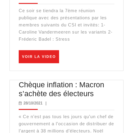
n°7
Ce soir se tiendra la 7ème réunion
du
publique avec des présentations par les
Conseil
membres suivants du CSI et invités: 1-
scientifique
Caroline Vandermeeren sur les variants 2-
Fréderic Badel : Stress
indépendant
VOIR
VOIR LA VIDEO
LA
VIDEO
Chèque inflation : Macron
Chèque
s’achète des électeurs
inflation
28/10/2021
28/10/2021
|
:
« Ce n’est pas tous les jours qu’un chef de
Macron
gouvernement a l’occasion de distribuer de
s’achète
l’argent à 38 millions d’électeurs. Noël