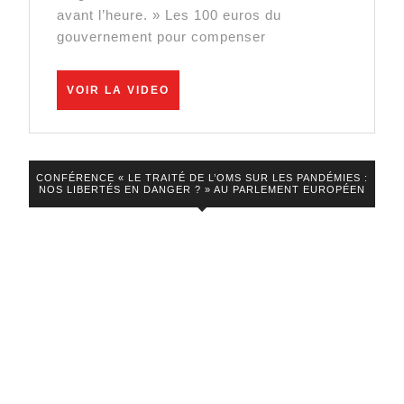
des
avant l’heure. » Les 100 euros du
gouvernement pour compenser
électeurs
VOIR
VOIR LA VIDEO
LA
VIDEO
CONFÉRENCE « LE TRAITÉ DE L’OMS SUR LES PANDÉMIES :
NOS LIBERTÉS EN DANGER ? » AU PARLEMENT EUROPÉEN