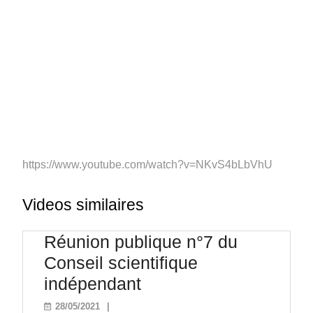
https://www.youtube.com/watch?v=NKvS4bLbVhU
Videos similaires
Réunion publique n°7 du
Conseil scientifique
Réunion
indépendant
publique
28/05/2021
28/05/2021
|