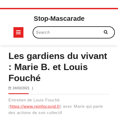
Skip
to
Stop-Mascarade
content
Open
Search
for:
Button
Les gardiens du vivant
: Marie B. et Louis
Fouché
24/02/2021
24/02/2021
|
Entretien de Louis Fouché
(
https://www.reinfocovid.fr
) avec Marie qui parle
des actions de son collectif