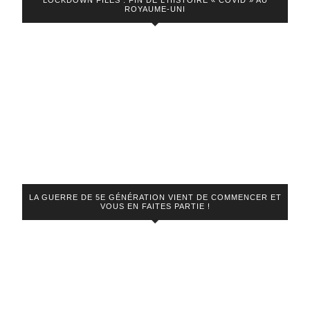
LOCKDOWN FILES : FIN DE L’HISTOIRE « COVID » AU
ROYAUME-UNI
LA GUERRE DE 5E GÉNÉRATION VIENT DE COMMENCER ET
VOUS EN FAITES PARTIE !