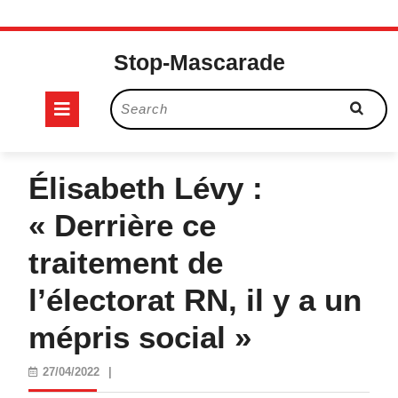
Skip
to
Stop-Mascarade
content
Open
Search
for:
Button
Élisabeth Lévy :
« Derrière ce
traitement de
l’électorat RN, il y a un
mépris social »
27/04/2022
27/04/2022
|