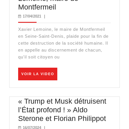
Face
Montfermeil
à
17/04/2021
17/04/2021
|
l’effondrement,
Xavier Lemoine, le maire de Montfermeil
la
en Seine-Saint-Denis, plaide pour la fin de
désobéissance
cette destruction de la société humaine. Il
?
en appelle au discernement de chacun,
qu’il soit citoyen ou
Xavier
Lemoine,
VOIR
maire
VOIR LA VIDEO
LA
de
VIDEO
Montfermeil
« Trump et Musk détruisent
l’État profond ! » Aldo
« Trum
Sterone et Florian Philippot
et
16/07/2024
16/07/2024
|