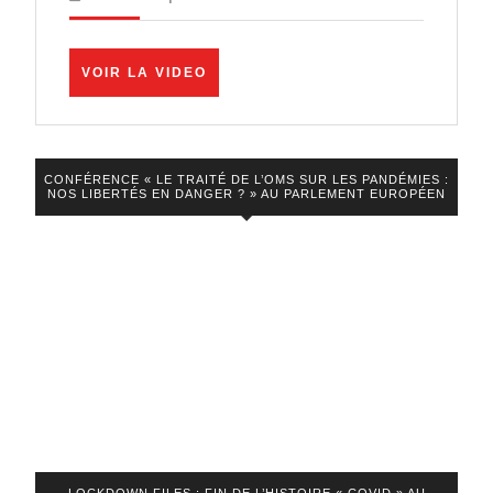
Musk
détruis
VOIR
VOIR LA VIDEO
l’État
LA
VIDEO
profon
! »
CONFÉRENCE « LE TRAITÉ DE L’OMS SUR LES PANDÉMIES :
Aldo
NOS LIBERTÉS EN DANGER ? » AU PARLEMENT EUROPÉEN
Steron
et
Florian
Philipp