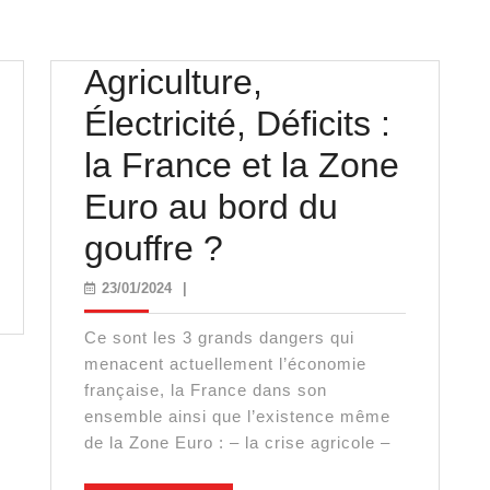
Agriculture,
Électricité, Déficits :
la France et la Zone
Euro au bord du
Agriculture,
gouffre ?
Électricité,
23/01/2024
23/01/2024
|
Déficits
Ce sont les 3 grands dangers qui
:
menacent actuellement l’économie
française, la France dans son
la
ensemble ainsi que l’existence même
de la Zone Euro : – la crise agricole –
France