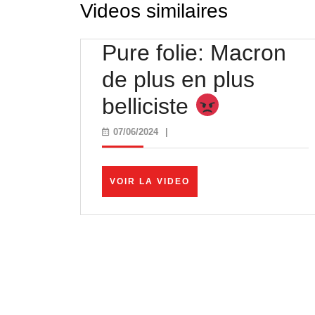
Videos similaires
Pure folie: Macron
de plus en plus
Pure
belliciste
folie:
07/06/2024
07/06/2024
|
Macron
de
VOIR
VOIR LA VIDEO
LA
plus
VIDEO
en
plus
belliciste