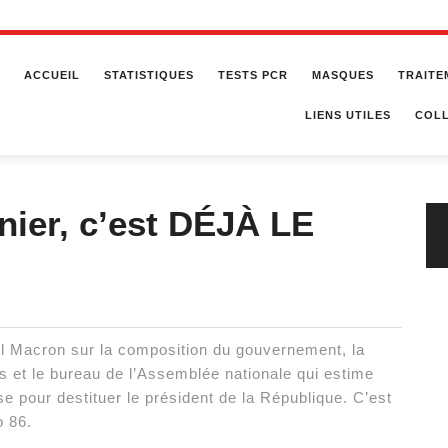
ACCUEIL
STATISTIQUES
TESTS PCR
MASQUES
TRAITE
LIENS UTILES
COLL
nier, c’est DÉJÀ LE
l Macron sur la composition du gouvernement, la
s et le bureau de l’Assemblée nationale qui estime
e pour destituer le président de la République. C’est
 86.