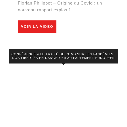
Florian Philippot – Origine du Covid : un
:
à
nouveau rapport explosif !
un
J.
nouvea
Biden
VOIR
VOIR LA VIDEO
rapport
LA
VIDEO
explosif
!
CONFÉRENCE « LE TRAITÉ DE L’OMS SUR LES PANDÉMIES :
NOS LIBERTÉS EN DANGER ? » AU PARLEMENT EUROPÉEN