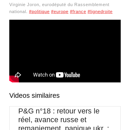
Virginie Joron, eurodéputé du Rassemblement
national.
#politique
#europe
#france
#lignedroite
Videos similaires
P&G n°18 : retour vers le
réel, avance russe et
remaniement, panique ukr. ;