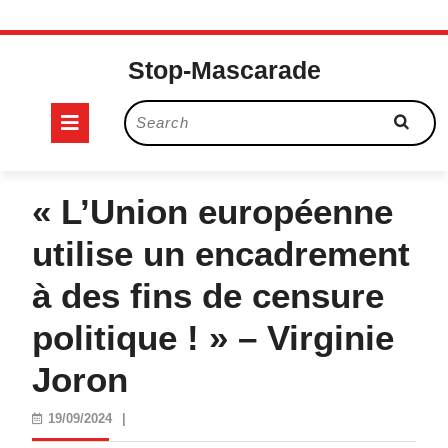
Skip
to
Stop-Mascarade
content
Open
Search
for:
Button
« L’Union européenne
utilise un encadrement
à des fins de censure
politique ! » – Virginie
Joron
19/09/2024
19/09/2024
|