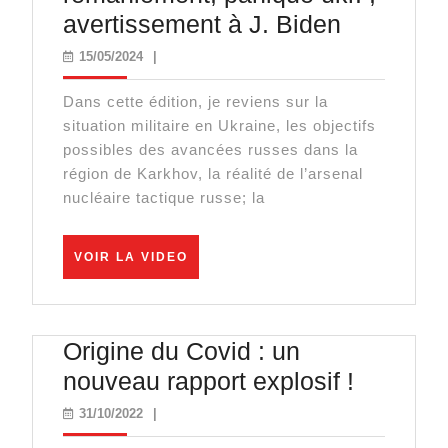
P&G
avertissement à J. Biden
n°18
15/05/2024
15/05/2024
|
:
Dans cette édition, je reviens sur la
retour
situation militaire en Ukraine, les objectifs
vers
possibles des avancées russes dans la
le
région de Karkhov, la réalité de l’arsenal
nucléaire tactique russe; la
réel,
avance
VOIR
russe
VOIR LA VIDEO
LA
et
VIDEO
remaniem
Origine du Covid : un
panique
Origine
nouveau rapport explosif !
ukr.
du
;
31/10/2022
31/10/2022
|
Covid
avertiss