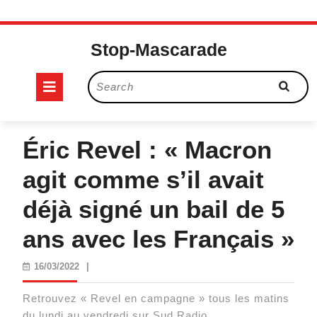
Skip
to
Stop-Mascarade
content
Open
Search
for:
Button
Éric Revel : « Macron
agit comme s’il avait
déjà signé un bail de 5
ans avec les Français »
16/03/2022
16/03/2022
|
Retrouvez « Revel en campagne » tous les matins
du lundi au vendredi sur Sud Radio