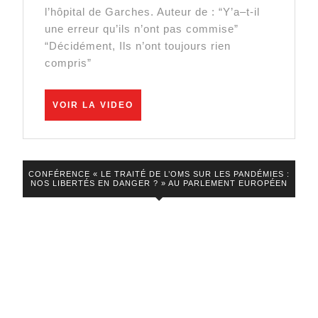
populat
l’hôpital de Garches. Auteur de : “Y’a–t-il
est
une erreur qu’ils n’ont pas commise”
“Décidément, Ils n’ont toujours rien
de
compris”
plus
en
VOIR
VOIR LA VIDEO
plus
LA
VIDEO
éveillé
! »
–
CONFÉRENCE « LE TRAITÉ DE L’OMS SUR LES PANDÉMIES :
NOS LIBERTÉS EN DANGER ? » AU PARLEMENT EUROPÉEN
Pr.
Christi
Perron