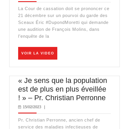
Castex
La Cour de cassation doit se prononcer ce
pris
21 décembre sur un pourvoi du garde des
dans
Sceaux Éric #DupondMoretti qui demande
la
une audition de François Molins, dans
l’enquête de la
tourmente
judiciaire
VOIR
VOIR LA VIDEO
LA
VIDEO
« Je sens que la population
est de plus en plus éveillée
« Je
! » – Pr. Christian Perronne
sens
15/02/2023
15/02/2023
|
que
Pr. Christian Perronne, ancien chef de
la
service des maladies infectieuses de