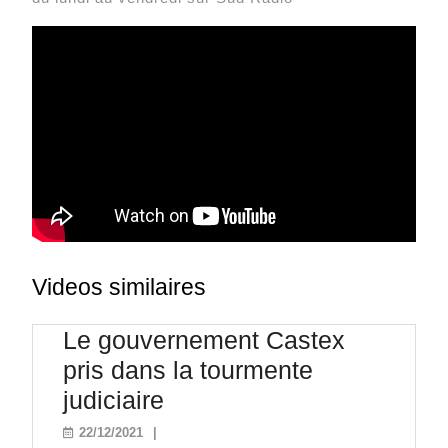
Videos similaires
Le gouvernement Castex
pris dans la tourmente
Le
judiciaire
gouvernement
22/12/2021
22/12/2021
|