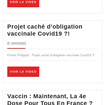
VOIR
VOIR LA VIDEO
LA
VIDEO
Projet caché d’obligation
Projet
vaccinale Covid19 ?!
caché
16/03/2022
16/03/2022
d’obligatio
vaccinale
Florian Philippot : Projet caché d’obligation vaccinale Covid19 ?!
Covid19
?!
VOIR
VOIR LA VIDEO
LA
VIDEO
Vaccin : Maintenant, La 4e
Vac
Dose Pour Tous En France ?