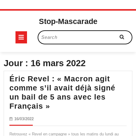
Skip
to
Stop-Mascarade
content
Open
Search
for:
Button
Jour :
16 mars 2022
Éric Revel : « Macron agit
comme s’il avait déjà signé
un bail de 5 ans avec les
Éric
Français »
Revel
16/03/2022
16/03/2022
:
« Macron
Retrouvez « Revel en campagne » tous les matins du lundi au