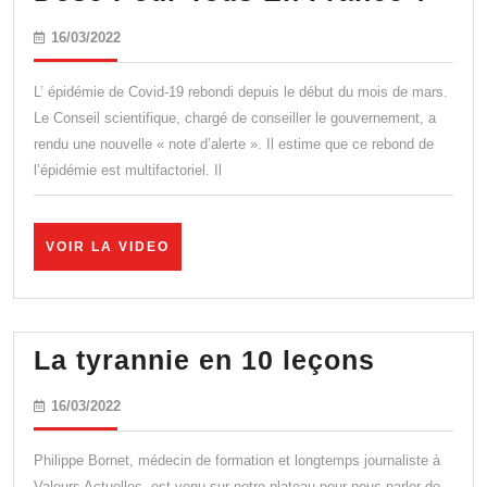
:
16/03/2022
16/03/2022
Mai
La
L’ épidémie de Covid-19 rebondi depuis le début du mois de mars.
4e
Le Conseil scientifique, chargé de conseiller le gouvernement, a
rendu une nouvelle « note d’alerte ». Il estime que ce rebond de
Dos
l’épidémie est multifactoriel. Il
Pou
Tou
En
VOIR
VOIR LA VIDEO
LA
Fra
VIDEO
?
La
La tyrannie en 10 leçons
tyranni
16/03/2022
16/03/2022
en
10
Philippe Bornet, médecin de formation et longtemps journaliste à
Valeurs Actuelles, est venu sur notre plateau pour nous parler de