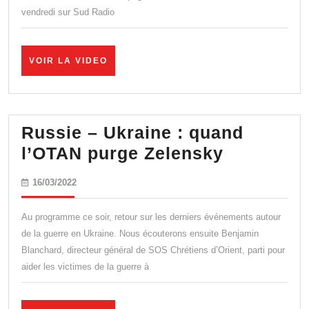
agit
vendredi sur Sud Radio
comme
s’il
VOIR
VOIR LA VIDEO
avait
LA
VIDEO
déjà
signé
Russie – Ukraine : quand
un
Russie
l’OTAN purge Zelensky
bail
–
de
16/03/2022
16/03/2022
Ukraine
5
:
ans
Au programme ce soir, retour sur les derniers événements autour
quand
de la guerre en Ukraine. Nous écouterons ensuite Benjamin
avec
Blanchard, directeur général de SOS Chrétiens d’Orient, parti pour
l’OTAN
les
aider les victimes de la guerre à
purge
Français »
Zelensky