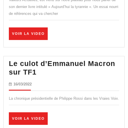
leçons
son dernier livre intitulé « Aujourd’hui la tyrannie ». Un essai nourri
de références qui va chercher
VOIR
VOIR LA VIDEO
LA
VIDEO
Le culot d’Emmanuel Macron
Le
sur TF1
culot
16/03/2022
16/03/2022
d’Emmanuel
Macron
La chronique présidentielle de Philippe Rossi dans les Vraies Voix.
sur
TF1
VOIR
VOIR LA VIDEO
LA