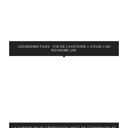
sociales
:
que
réserve
2024
?
LOCKDOWN FILES : FIN DE L’HISTOIRE « COVID » AU
ROYAUME-UNI