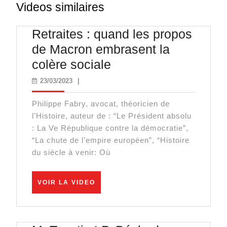
Videos similaires
Retraites : quand les propos
de Macron embrasent la
Retraites
colère sociale
:
23/03/2023
23/03/2023
|
quand
Philippe Fabry, avocat, théoricien de
les
l’Histoire, auteur de : “Le Président absolu
propos
: La Ve République contre la démocratie”,
de
“La chute de l’empire européen”, “Histoire
du siècle à venir: Où
Macron
embrasent
VOIR
la
VOIR LA VIDEO
LA
colère
VIDEO
sociale