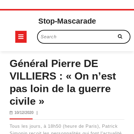
Skip
to
Stop-Mascarade
content
Open
Search
for:
Button
Général Pierre DE
VILLIERS : « On n’est
pas loin de la guerre
civile »
10/12/2020
10/12/2020
|
Tous les jours, à 18h50 (heure de Paris), Patrick
Simonin reçoit les personnalités qui font l’actualité