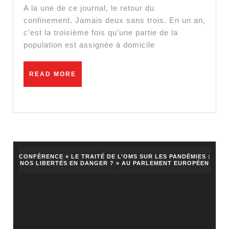
fin
A la une de ce journal, le retour du
confinement. Jamais deux sans trois. En un an,
c’est la troisième fois qu’une partie de la
population est assignée à domicile
READ
READ MORE
MORE
CONFÉRENCE « LE TRAITÉ DE L’OMS SUR LES PANDÉMIES :
NOS LIBERTÉS EN DANGER ? » AU PARLEMENT EUROPÉEN