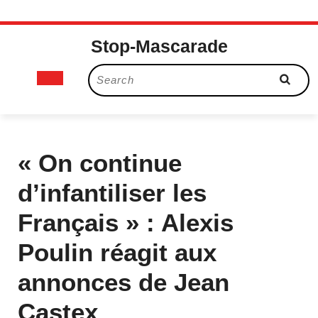
Skip
Stop-Mascarade
to
content
Open
Search
for:
Button
« On continue
d’infantiliser les
Français » : Alexis
Poulin réagit aux
annonces de Jean
Castex