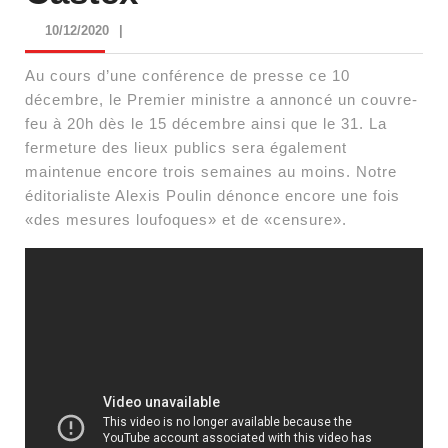
10/12/2020
10/12/2020
|
Au cours d’une conférence de presse ce 10
décembre, le Premier ministre a annoncé un couvre-
feu à 20h dès le 15 décembre ainsi que le 31. La
fermeture des lieux publics sera également
maintenue encore trois semaines au moins. Notre
éditorialiste Alexis Poulin dénonce encore une fois
«des mesures loufoques» et de «censure».