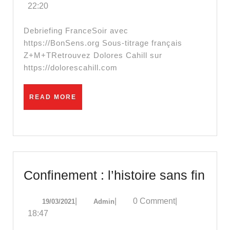
22:20
–
COVID19
Debriefing FranceSoir avec
:
https://BonSens.org Sous-titrage français
Z+M+TRetrouvez Dolores Cahill sur
Traitements,
https://dolorescahill.com
inutilité
des
READ
READ MORE
confinements,
MORE
test
PCR
faux
positifs
Con
Confinement : l’histoire sans fin
[VOSTFR]
:
19/03/2021
Admin
|
|
0 Comment
|
19/03/2021
Admin
l’his
18:47
san