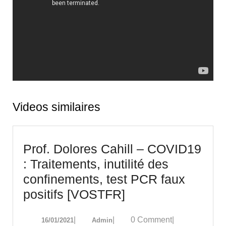
Videos similaires
Prof. Dolores Cahill – COVID19
: Traitements, inutilité des
confinements, test PCR faux
Prof.
positifs [VOSTFR]
Dolores
16/01/2021
Admin
|
|
0 Comment
|
16/01/2021
Admin
Cahill