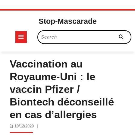
Skip
to
Stop-Mascarade
content
Open
Search
for:
Button
Vaccination au
Royaume-Uni : le
vaccin Pfizer /
Biontech déconseillé
en cas d’allergies
10/12/2020
10/12/2020
|