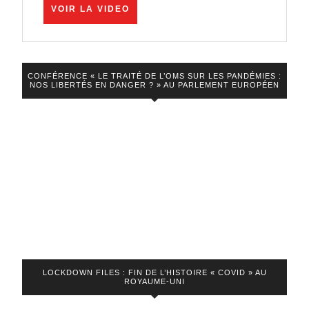
VOIR
reçoit
VOIR LA VIDEO
LA
Cyril
VIDEO
Hanoun
CONFÉRENCE « LE TRAITÉ DE L’OMS SUR LES PANDÉMIES :
NOS LIBERTÉS EN DANGER ? » AU PARLEMENT EUROPÉEN
LOCKDOWN FILES : FIN DE L’HISTOIRE « COVID » AU
ROYAUME-UNI