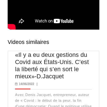
Videos similaires
«Il y a eu deux gestions du
Covid aux États-Unis. C’est
la liberté qui s’en sort le
«Il
mieux»-D.Jacquet
y
14/06/2022
14/06/2022
|
a
Avec Denis Jacquet, entrepreneur, auteur
eu
de « Covid : le début de la peur, la fin
deux
d’une démocratie: Quand le politique utilise