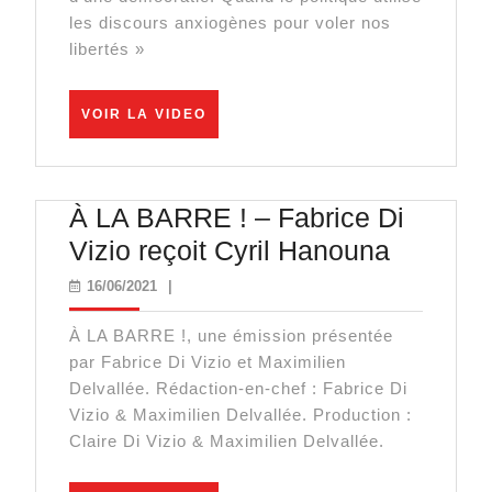
gestions
les discours anxiogènes pour voler nos
libertés »
du
Covid
VOIR
aux
VOIR LA VIDEO
LA
États-
VIDEO
Unis.
À LA BARRE ! – Fabrice Di
C’est
À
Vizio reçoit Cyril Hanouna
la
LA
liberté
16/06/2021
16/06/2021
|
BARRE
qui
À LA BARRE !, une émission présentée
!
s’en
par Fabrice Di Vizio et Maximilien
–
sort
Delvallée. Rédaction-en-chef : Fabrice Di
Fabrice
le
Vizio & Maximilien Delvallée. Production :
Claire Di Vizio & Maximilien Delvallée.
Di
mieux»-
Vizio
D.Jacquet