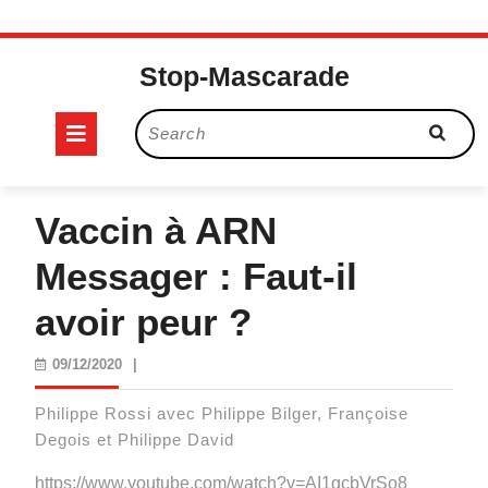
Skip
to
Stop-Mascarade
content
Open
Search
for:
Button
Vaccin à ARN
Messager : Faut-il
avoir peur ?
09/12/2020
09/12/2020
|
Philippe Rossi avec Philippe Bilger, Françoise
Degois et Philippe David
https://www.youtube.com/watch?v=AI1gcbVrSo8