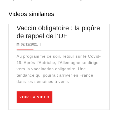
Videos similaires
Vaccin obligatoire : la piqûre
Vaccin
de rappel de l’UE
obligatoire
02/12/2021
02/12/2021
|
:
Au programme ce soir, retour sur le Covid-
la
19. Après l’Autriche, l’Allemagne se dirige
piqûre
vers la vaccination obligatoire. Une
de
tendance qui pourrait arriver en France
dans les semaines à venir.
rappel
de
VOIR
l’UE
VOIR LA VIDEO
LA
VIDEO