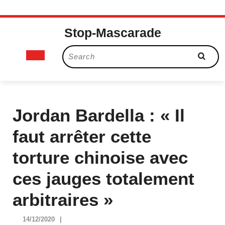
Skip
Stop-Mascarade
to
content
Open
Search
for:
Button
Jordan Bardella : « Il
faut arrêter cette
torture chinoise avec
ces jauges totalement
arbitraires »
14/12/2020
14/12/2020
|