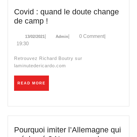
Covid : quand le doute change
Covid
de camp !
:
13/02/2021
Admin
|
|
0 Comment
|
13/02/2021
Admin
quand
19:30
le
doute
Retrouvez Richard Boutry sur
change
laminutedericardo.com
de
camp
READ
READ MORE
MORE
!
Pourquoi imiter l’Allemagne qui