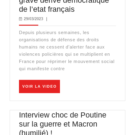
grave dérive démocratique
La
de l’etat français
L.D.H.
29/03/2023
29/03/2023
|
dénonce
Depuis plusieurs semaines, les
une
organisations de défense des droits
grave
humains ne cessent d’alerter face aux
dérive
violences policières qui se multiplient en
France pour réprimer le mouvement social
démocratique
qui manifeste contre
de
l’etat
VOIR
VOIR LA VIDEO
français
LA
VIDEO
Interview choc de Poutine
sur la guerre et Macron
Interview
(humilié) !