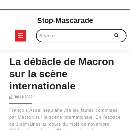
Skip
to
Stop-Mascarade
content
Open
Search
for:
Button
La débâcle de Macron
sur la scène
internationale
30/11/2022
30/11/2022
|
François Asselineau analyse les fautes commises
par Macron sur la scène internationale. En l’espace
de 3 semaines au cours du mois de novembre