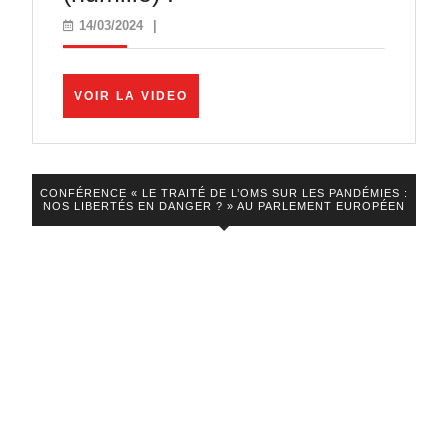
choc
14/03/2024
14/03/2024
|
de
Poutine
VOIR
VOIR LA VIDEO
sur
LA
VIDEO
la
guerre
CONFÉRENCE « LE TRAITÉ DE L’OMS SUR LES PANDÉMIES :
et
NOS LIBERTÉS EN DANGER ? » AU PARLEMENT EUROPÉEN
Macron
(humilié)
!