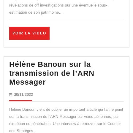
de
révélations de off investigations sur une éventuelle sous-
estimation de son patrimoine…
Macron,
assez
du
VOIR
VOIR LA VIDEO
LA
conflit
VIDEO
d’intérêts
permanent
Hélène Banoun sur la
au
transmission de l’ARN
sommet
Hélène
Messager
!
Banoun
30/11/2022
30/11/2022
sur
la
Hélène Banoun vient de publier un important article qui fait le point
transmission
sur la transmission de l’ARN Messager par voies aériennes, par
excrétion ou pénétration. Une interview à retrouver sur le Courrier
de
des Stratèges.