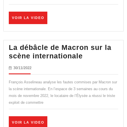
l’ARN
Messager
VOIR
VOIR LA VIDEO
LA
VIDEO
La débâcle de Macron sur la
La
scène internationale
débâcle
30/11/2022
30/11/2022
de
Macron
François Asselineau analyse les fautes commises par Macron sur
sur
la scène internationale. En l’espace de 3 semaines au cours du
mois de novembre 2022, le locataire de l’Élysée a réussi le triste
la
exploit de commettre
scène
internationa
VOIR
VOIR LA VIDEO