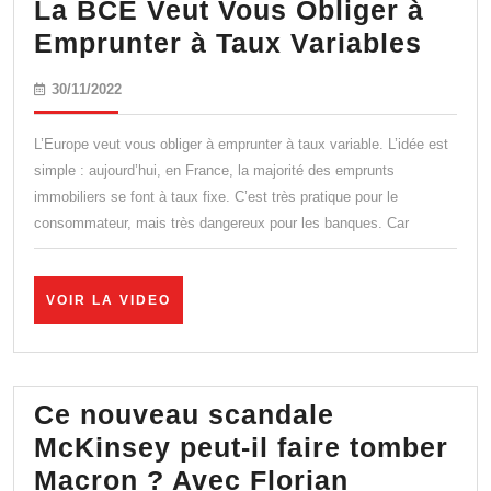
La BCE Veut Vous Obliger à
La
Emprunter à Taux Variables
BCE
30/11/2022
30/11/2022
Veut
Vous
L’Europe veut vous obliger à emprunter à taux variable. L’idée est
Obli
simple : aujourd’hui, en France, la majorité des emprunts
immobiliers se font à taux fixe. C’est très pratique pour le
à
consommateur, mais très dangereux pour les banques. Car
Empr
à
Taux
VOIR
VOIR LA VIDEO
LA
Vari
VIDEO
Ce nouveau scandale
McKinsey peut-il faire tomber
Macron ? Avec Florian