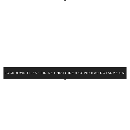
LOCKDOWN FILES : FIN DE L’HISTOIRE « COVID » AU ROYAUME-UNI