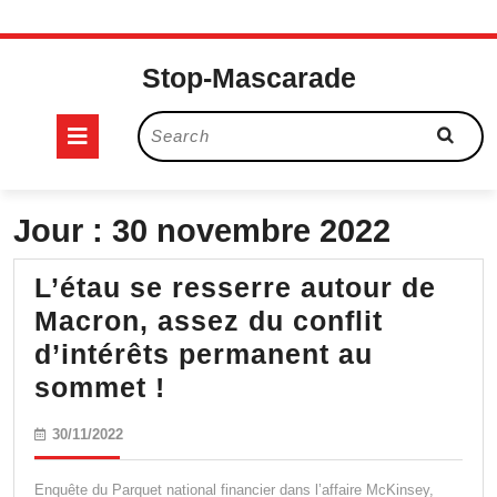
Skip
to
Stop-Mascarade
content
Open
Search
for:
Button
Jour :
30 novembre 2022
L’étau se resserre autour de
Macron, assez du conflit
d’intérêts permanent au
L’étau
sommet !
se
30/11/2022
30/11/2022
resserre
autour
Enquête du Parquet national financier dans l’affaire McKinsey,