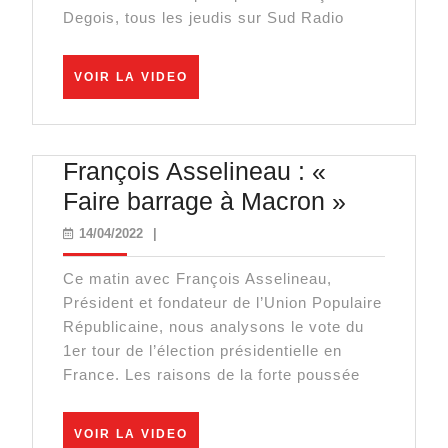
Comm
Degois, tous les jeudis sur Sud Radio
Macro
veut
VOIR
VOIR LA VIDEO
enjam
LA
VIDEO
la
préside
François Asselineau : «
?
François
Faire barrage à Macron »
Asseline
14/04/2022
14/04/2022
|
:
Ce matin avec François Asselineau,
«
Président et fondateur de l’Union Populaire
Faire
Républicaine, nous analysons le vote du
barrage
1er tour de l’élection présidentielle en
France. Les raisons de la forte poussée
à
Macron
VOIR
»
VOIR LA VIDEO