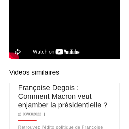
Videos similaires
Françoise Degois :
Comment Macron veut
Franço
enjamber la présidentielle ?
Degoi
03/03/2022
03/03/2022
|
:
Retrouvez l’édito politique de Françoise