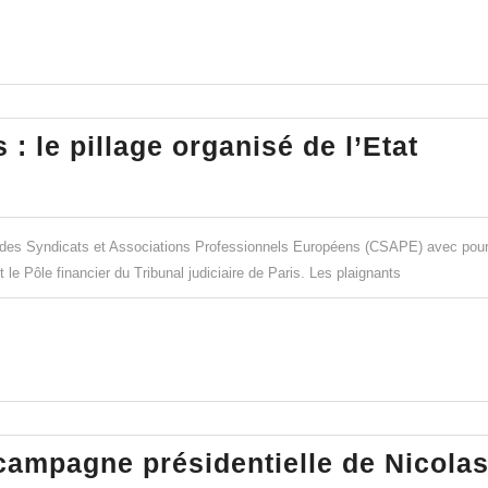
révèlent
les
secrets
de
MC
: le pillage organisé de l’Etat
McKinsey
Kins
et
&
de
les
la
if des Syndicats et Associations Professionnels Européens (CSAPE) avec pou
Copa
Présidentielle
 Pôle financier du Tribunal judiciaire de Paris. Les plaignants
:
!
le
pilla
orga
de
 campagne présidentielle de Nicola
l’Eta