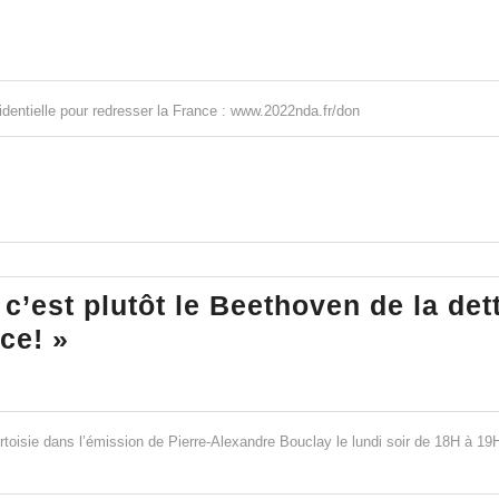
identielle pour redresser la France : www.2022nda.fr/don
e
elle
c’est plutôt le Beethoven de la det
Nicolas
ce! »
Vidal
:
« Macron
rtoisie dans l’émission de Pierre-Alexandre Bouclay le lundi soir de 18H à 19
c’est