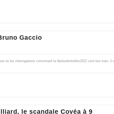
plutôt
le
Beethoven
de
la
La
 Bruno Gaccio
dette
VI°
que
République
le
avec
Mozart
e où les interrogations concernant la #présidentielles2022 vont bon train, il 
Bruno
de
Gaccio
la
finance! »
liard, le scandale Covéa à 9