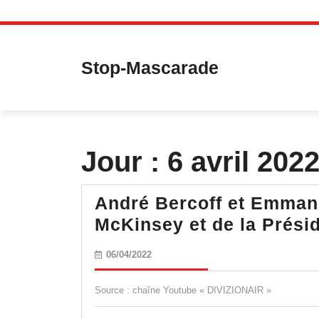
Skip
to
content
Stop-Mascarade
Jour :
6 avril 202
André Bercoff et Emmanu
McKinsey et de la Présid
06/04/2022
06/04/2022
Source : chaîne Youtube « DIVIZIONAIR »