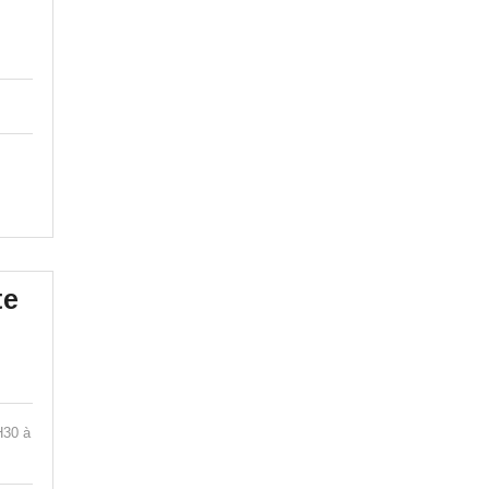
te
H30 à