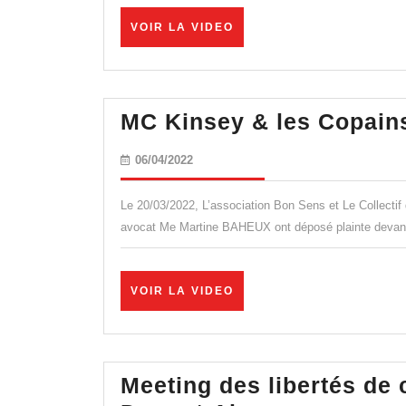
VOIR
VOIR LA VIDEO
LA
VIDEO
MC Kinsey & les Copains 
06/04/2022
06/04/2022
Le 20/03/2022, L’association Bon Sens et Le Collect
avocat Me Martine BAHEUX ont déposé plainte devant le
VOIR
VOIR LA VIDEO
LA
VIDEO
Meeting des libertés de