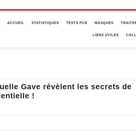
ACCUEIL
STATISTIQUES
TESTS PCR
MASQUES
TRAITE
LIENS UTILES
COLL
2
elle Gave révèlent les secrets de
André
entielle !
Bercoff
et
Emmanuelle
Gave