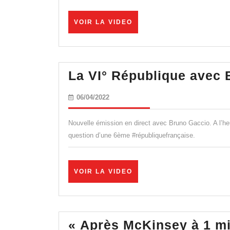
VOIR
VOIR LA VIDEO
LA
VIDEO
La VI° République avec
06/04/2022
06/04/2022
Nouvelle émission en direct avec Bruno Gaccio. A l’heur
question d’une 6ème #républiquefrançaise.
VOIR
VOIR LA VIDEO
LA
VIDEO
« Après McKinsey à 1 mil