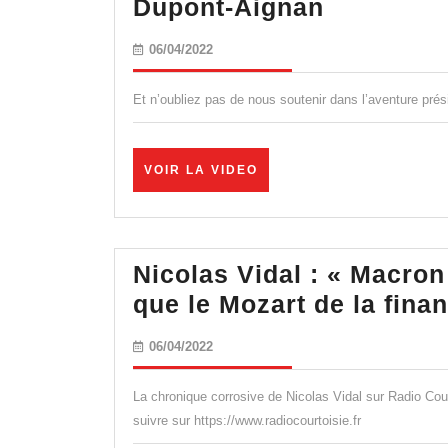
Meeting
Dupont-Aignan
des
06/04/2022
06/04/2022
libertés
de
Et n’oubliez pas de nous soutenir dans l’aventure prés
campagn
présidenti
VOIR
VOIR LA VIDEO
de
LA
VIDEO
Nicolas
Dupont-
Nicolas Vidal : « Macron 
Aignan
que le Mozart de la finan
06/04/2022
06/04/2022
La chronique corrosive de Nicolas Vidal sur Radio Cou
suivre sur https://www.radiocourtoisie.fr