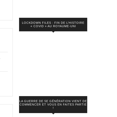
LOCKDOWN FILES : FIN DE L’HISTOIRE
« COVID » AU ROYAUME-UNI
ey
r
ins
ge
nisé
LA GUERRE DE 5E GÉNÉRATION VIENT DE
COMMENCER ET VOUS EN FAITES PARTIE
!
s
t