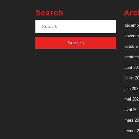
quoi
Search
Arc
je
Search
décemb
for:
me
novemb
mêle ? »
octobre
septemb
août 20
juillet 2
juin 202
mai 202
avril 20
mars 2
février 