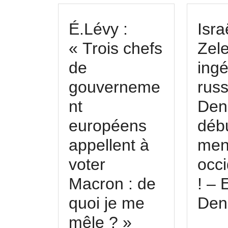
É.Lévy :
Isra
« Trois chefs
Zel
de
ing
gouverneme
russ
nt
Den
européens
déb
appellent à
men
voter
occ
Macron : de
! – 
quoi je me
Den
É.Lévy
mêle ? »