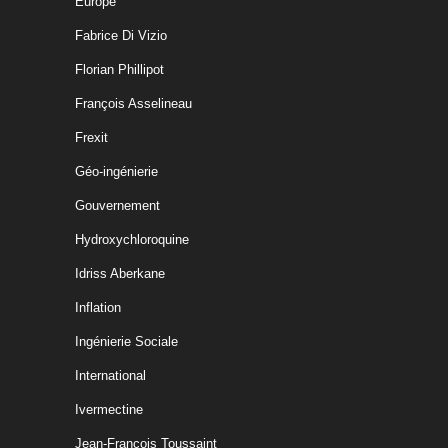
Europe
Fabrice Di Vizio
Florian Phillipot
François Asselineau
Frexit
Géo-ingénierie
Gouvernement
Hydroxychloroquine
Idriss Aberkane
Inflation
Ingénierie Sociale
International
Ivermectine
Jean-François Toussaint