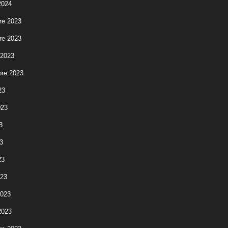
2024
re 2023
re 2023
 2023
re 2023
23
023
3
3
23
023
2023
2023