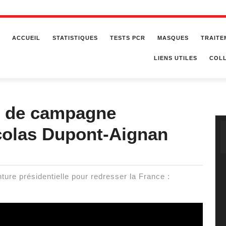
ACCUEIL
STATISTIQUES
TESTS PCR
MASQUES
TRAITE
LIENS UTILES
COLL
és de campagne
icolas Dupont-Aignan
ture présidentielle pour redresser la France :