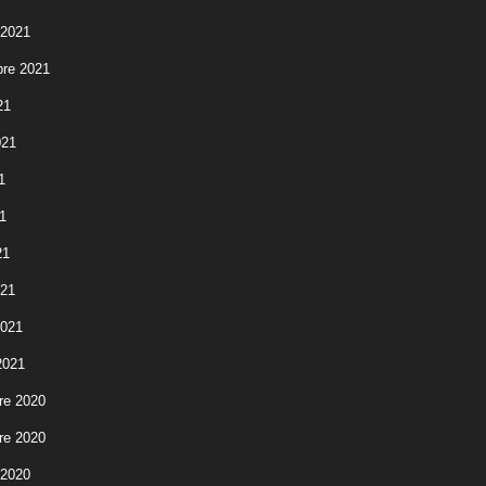
 2021
re 2021
21
021
1
1
21
021
2021
2021
re 2020
re 2020
 2020