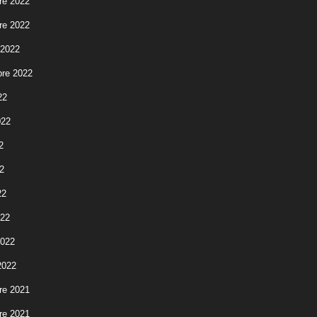
re 2022
re 2022
 2022
re 2022
22
022
2
2
22
022
2022
2022
re 2021
re 2021