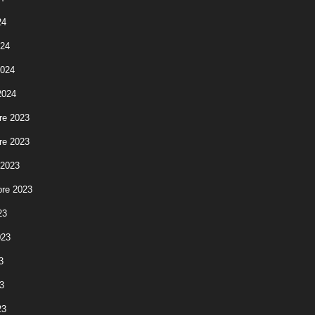
24
024
2024
2024
re 2023
re 2023
 2023
re 2023
23
023
3
3
23