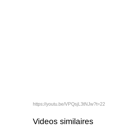
https://youtu.be/VPQsjL3tNJw?t=22
Videos similaires