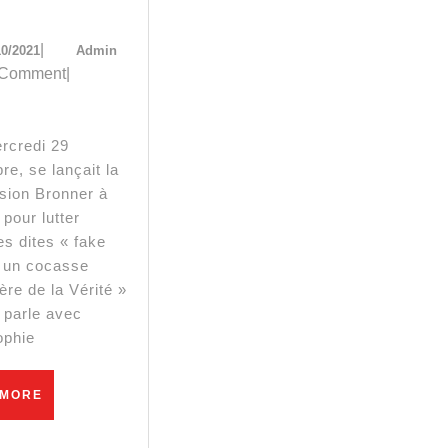
phie
01/10/2021
Admin
|
10/2021
Admin
hazaud
 Comment
|
La
e, se lançait la
cronie
ion Bronner à
ut
 pour lutter
es dites « fake
rrouiller
 un cocasse
r
ère de la Vérité »
 parle avec
us
ophie
s
READ
 MORE
oyens
MORE