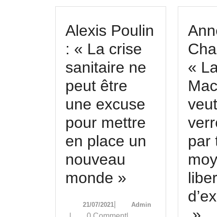
Alexis Poulin
Ann
: « La crise
Cha
sanitaire ne
« L
peut être
Mac
une excuse
veu
pour mettre
verr
en place un
par 
nouveau
moy
Alexis
monde »
libe
Poulin
d’e
21/07/2021
Admin
|
21/07/2021
Admin
:
A
»
|
0 Comment
|