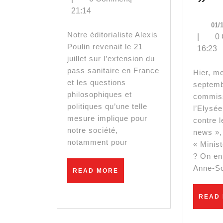
21:14
« La
So
01/
crise
C
Notre éditorialiste Alexis
|
0
Poulin revenait le 21
16:23
sanitaire
–
juillet sur l’extension du
ne
« 
pass sanitaire en France
Hier, mercredi 29
et les questions
septembr
peut
Ma
philosophiques et
commiss
être
ve
politiques qu’une telle
l’Elysée
mesure implique pour
contre l
une
ve
notre société,
news »,
notamment pour
excuse
pa
« Minist
? On en
pour
to
Anne-S
READ
READ MORE
MORE
mettre
le
READ
en
m