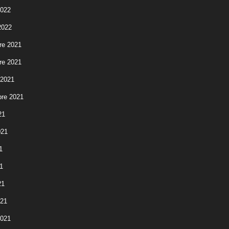
2022
2022
re 2021
re 2021
 2021
re 2021
21
021
1
1
21
021
2021