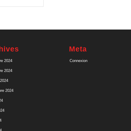
berté
expression »
hives
Meta
re 2024
Connexion
re 2024
 2024
re 2024
24
024
4
4