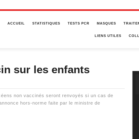
ACCUEIL
STATISTIQUES
TESTS PCR
MASQUES
TRAITE
LIENS UTILES
COLL
in sur les enfants
 lycéens non vaccinés seront renvoyés si un cas de
annonce hors-norme faite par le ministre de