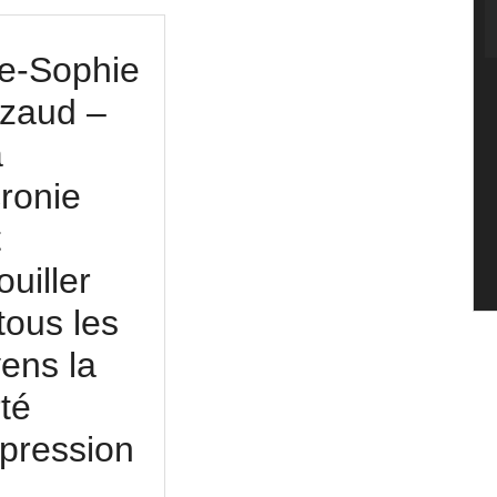
e-Sophie
zaud –
a
ronie
t
ouiller
tous les
ens la
rté
xpression
nne-