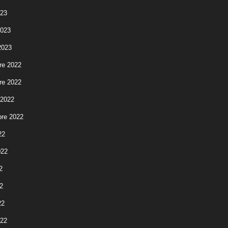
023
2023
2023
re 2022
re 2022
 2022
re 2022
22
022
2
2
22
022