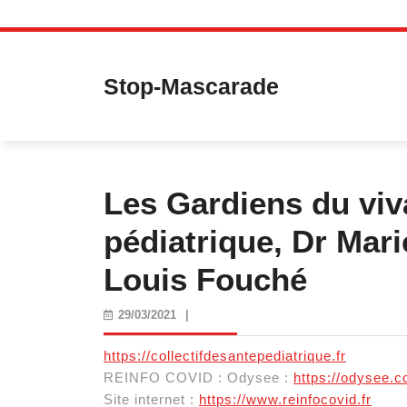
Skip
to
content
Stop-Mascarade
Les Gardiens du viva
pédiatrique, Dr Mari
Louis Fouché
29/03/2021
29/03/2021
|
https://collectifdesantepediatrique.fr
REINFO COVID : Odysee :
https://odysee.
Site internet :
https://www.reinfocovid.fr