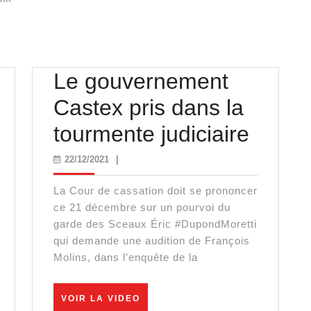
Le gouvernement
ivier
Castex pris dans la
ussopt
Le
tourmente judiciaire
gouve
22/12/2021
22/12/2021
|
e
Caste
La Cour de cassation doit se prononcer
aître
pris
ce 21 décembre sur un pourvoi du
garde des Sceaux Éric #DupondMoretti
es
dans
qui demande une audition de François
Molins, dans l’enquête de la
traites
la
tourm
VOIR
VOIR LA VIDEO
LA