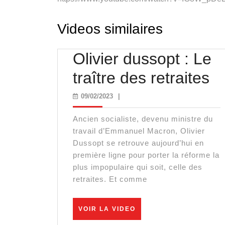
Videos similaires
Olivier dussopt : Le
Ol
traître des retraites
d
09/02/2023
09/02/2023
|
:
Ancien socialiste, devenu ministre du
L
travail d’Emmanuel Macron, Olivier
Dussopt se retrouve aujourd’hui en
tr
première ligne pour porter la réforme la
plus impopulaire qui soit, celle des
d
retraites. Et comme
re
VOIR
VOIR LA VIDEO
LA