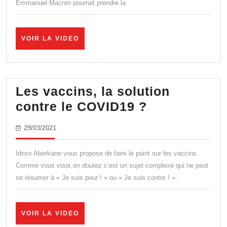
Emmanuel Macron pourrait prendre la
à
vie
?
VOIR
VOIR LA VIDEO
LA
VIDEO
Les vaccins, la solution
Les
contre le COVID19 ?
vaccins,
29/03/2021
29/03/2021
la
solution
Idriss Aberkane vous propose de faire le point sur les vaccins.
contre
Comme vous vous en doutez c’est un sujet complexe qui ne peut
se résumer à « Je suis pour ! » ou « Je suis contre ! ».
le
COVID19
?
VOIR
VOIR LA VIDEO
LA