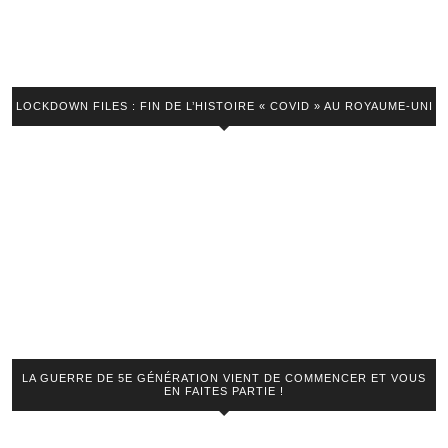
LOCKDOWN FILES : FIN DE L’HISTOIRE « COVID » AU ROYAUME-UNI
LA GUERRE DE 5E GÉNÉRATION VIENT DE COMMENCER ET VOUS
EN FAITES PARTIE !