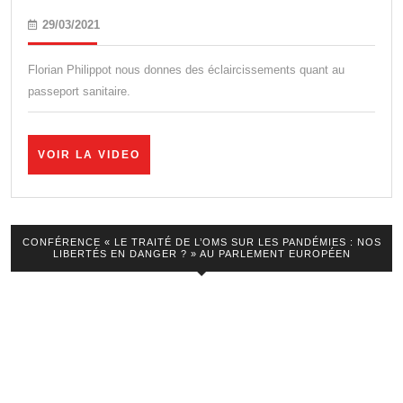
Sanitai
29/03/2021
29/03/2021
:
où
Florian Philippot nous donnes des éclaircissements quant au
en
passeport sanitaire.
somme
nous
VOIR
VOIR LA VIDEO
vraime
LA
VIDEO
?
CONFÉRENCE « LE TRAITÉ DE L’OMS SUR LES PANDÉMIES : NOS
LIBERTÉS EN DANGER ? » AU PARLEMENT EUROPÉEN