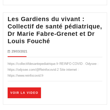
VIDEO
Les Gardiens du vivant :
Collectif de santé pédiatrique,
Dr Marie Fabre-Grenet et Dr
Les
Louis Fouché
Gardiens
29/03/2021
29/03/2021
du
vivant
https://collectifdesantepediatrique.fr​ REINFO COVID : Odysee :
:
https://odysee.com/@Reinfocovid:2​ Site internet :
https://www.reinfocovid.fr
Collectif
de
santé
VOIR
VOIR LA VIDEO
LA
pédiatrique,
VIDEO
Dr