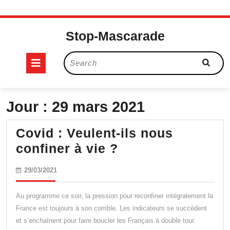
Skip
to
Stop-Mascarade
content
Open
Search
for:
Button
Jour :
29 mars 2021
Covid : Veulent-ils nous
Covid
confiner à vie ?
:
29/03/2021
29/03/2021
Veulent-
ils
Au programme ce soir, la pression pour reconfiner intégralement la
nous
France est toujours à son comble. Les indicateurs se succèdent
et s’enchaînent pour faire boucler les Français à double tour.
confiner