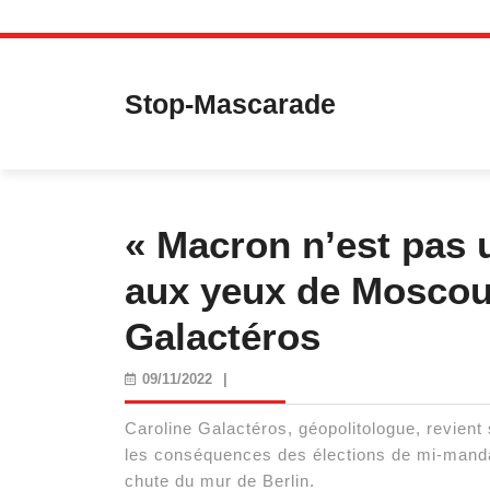
Skip
to
content
Stop-Mascarade
« Macron n’est pas u
aux yeux de Moscou 
Galactéros
09/11/2022
09/11/2022
|
Caroline Galactéros, géopolitologue, revient 
les conséquences des élections de mi-manda
chute du mur de Berlin.