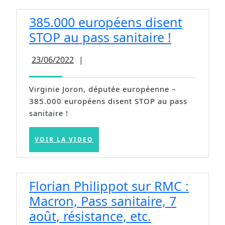
385.000 européens disent
385.000
STOP au pass sanitaire !
europée
23/06/2022
23/06/2022
|
disent
STOP
Virginie Joron, députée européenne –
au
385.000 européens disent STOP au pass
pass
sanitaire !
sanitaire
!
VOIR
VOIR LA VIDEO
LA
VIDEO
Florian Philippot sur RMC :
Macron, Pass sanitaire, 7
Florian
août, résistance, etc.