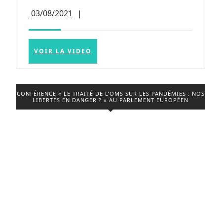
Philippot
03/08/2021
03/08/2021
|
sur
RMC
:
VOIR
VOIR LA VIDEO
LA
Macron,
VIDEO
Pass
sanitaire,
CONFÉRENCE « LE TRAITÉ DE L’OMS SUR LES PANDÉMIES : NOS
LIBERTÉS EN DANGER ? » AU PARLEMENT EUROPÉEN
7
août,
résistance,
etc.