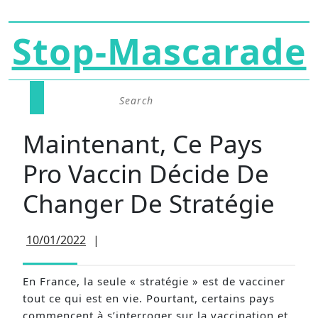
Skip
Stop-Mascarade
to
content
Search
Open
for:
Button
Maintenant, Ce Pays
Pro Vaccin Décide De
Changer De Stratégie
10/01/2022
10/01/2022
|
En France, la seule « stratégie » est de vacciner
tout ce qui est en vie. Pourtant, certains pays
commencent à s’interroger sur la vaccination et