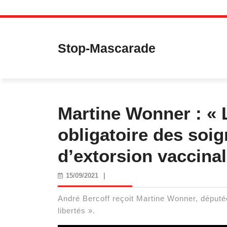
Skip
to
content
Stop-Mascarade
Martine Wonner : « 
obligatoire des soig
d’extorsion vaccinal
15/09/2021
15/09/2021
|
André Bercoff reçoit Martine Wonner, député
libertés ».