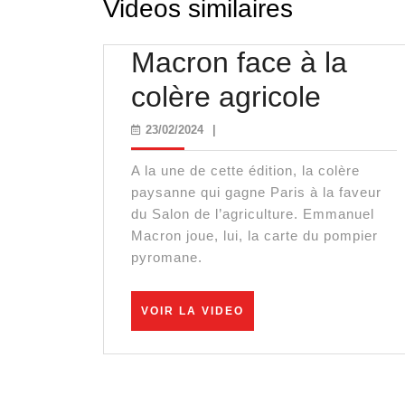
Videos similaires
Macron face à la
Macro
colère agricole
face
23/02/2024
23/02/2024
|
à
A la une de cette édition, la colère
la
paysanne qui gagne Paris à la faveur
du Salon de l’agriculture. Emmanuel
colère
Macron joue, lui, la carte du pompier
pyromane.
agrico
VOIR
VOIR LA VIDEO
LA
VIDEO