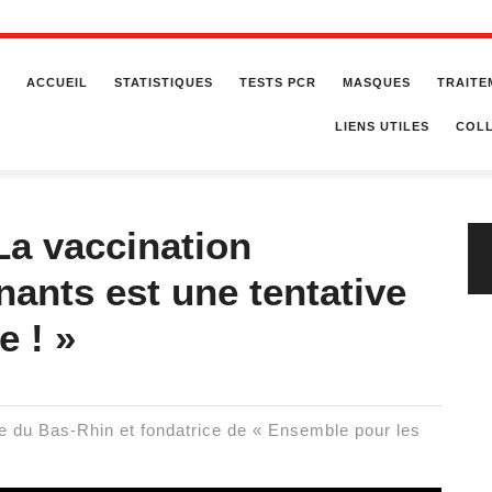
ACCUEIL
STATISTIQUES
TESTS PCR
MASQUES
TRAITE
LIENS UTILES
COLL
La vaccination
nants est une tentative
e ! »
e du Bas-Rhin et fondatrice de « Ensemble pour les