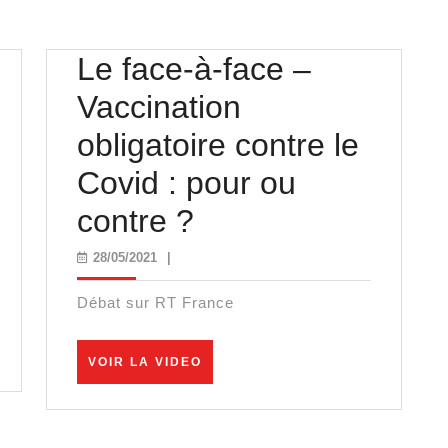
Le face-à-face –
n
Vaccination
obligatoire contre le
Covid : pour ou
Le
contre ?
face-
28/05/2021
28/05/2021
|
le
à-
Débat sur RT France
face
–
VOIR
VOIR LA VIDEO
LA
VIDEO
Vaccination