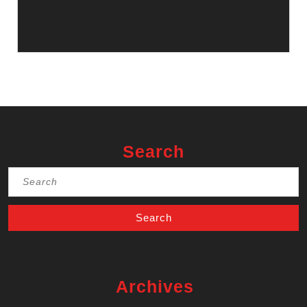
Search
Search
for:
Archives