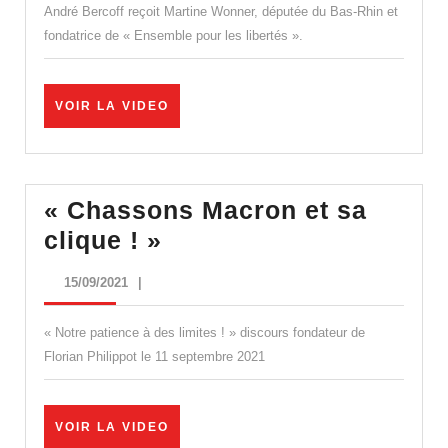
« La
André Bercoff reçoit Martine Wonner, députée du Bas-Rhin et
vaccin
fondatrice de « Ensemble pour les libertés ».
obligat
des
VOIR
VOIR LA VIDEO
soigna
LA
VIDEO
est
une
« Chassons Macron et sa
tentati
« Chassons
clique ! »
d’exto
Macron
vaccin
15/09/2021
15/09/2021
|
et
! »
sa
« Notre patience à des limites ! » discours fondateur de
clique
Florian Philippot le 11 septembre 2021
! »
VOIR
VOIR LA VIDEO
LA