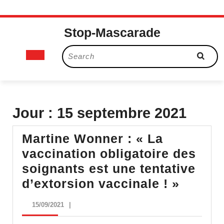
Skip
Stop-Mascarade
to
content
Open
Search
for:
Button
Jour :
15 septembre 2021
Martine Wonner : « La
vaccination obligatoire des
soignants est une tentative
Martin
d’extorsion vaccinale ! »
Wonne
15/09/2021
15/09/2021
|
: