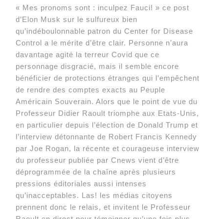
« Mes pronoms sont : inculpez Fauci! » ce post
d’Elon Musk sur le sulfureux bien
qu’indéboulonnable patron du Center for Disease
Control a le mérite d’être clair. Personne n’aura
davantage agité la terreur Covid que ce
personnage disgracié, mais il semble encore
bénéficier de protections étranges qui l’empêchent
de rendre des comptes exacts au Peuple
Américain Souverain. Alors que le point de vue du
Professeur Didier Raoult triomphe aux Etats-Unis,
en particulier depuis l’élection de Donald Trump et
l’interview détonnante de Robert Francis Kennedy
par Joe Rogan, la récente et courageuse interview
du professeur publiée par Cnews vient d’être
déprogrammée de la chaîne après plusieurs
pressions éditoriales aussi intenses
qu’inacceptables. Las! les médias citoyens
prennent donc le relais, et invitent le Professeur
Raoult en direct pour témoigner qu’une fois plus,