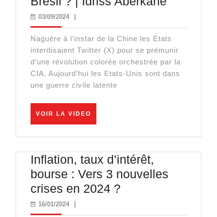
Quel
Brésil ? | Idriss Aberkane
est
03/09/2024
03/09/2024
|
le
Naguère à l’instar de la Chine les Etats
rôle
interdisaient Twitter (X) pour se prémunir
de
d’une révolution colorée orchestrée par la
la
CIA. Aujourd’hui les Etats-Unis sont dans
une guerre civile latente
CIA
dans
VOIR
la
VOIR LA VIDEO
LA
guerre
VIDEO
contre
Inflation, taux d’intérêt,
X
bourse : Vers 3 nouvelles
au
Inflation,
crises en 2024 ?
Brésil
taux
?
16/01/2024
16/01/2024
|