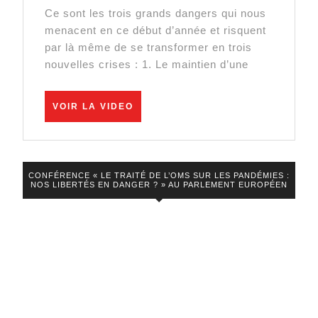
d’intérêt,
|
Ce sont les trois grands dangers qui nous
bourse
Idriss
menacent en ce début d’année et risquent
:
Aberkan
par là même de se transformer en trois
Vers
nouvelles crises : 1. Le maintien d’une
3
nouvelles
VOIR
VOIR LA VIDEO
LA
crises
VIDEO
en
2024
CONFÉRENCE « LE TRAITÉ DE L’OMS SUR LES PANDÉMIES :
NOS LIBERTÉS EN DANGER ? » AU PARLEMENT EUROPÉEN
?