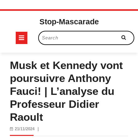
Skip
to
Stop-Mascarade
content
Open
Search
for:
Button
Musk et Kennedy vont
poursuivre Anthony
Fauci! | L’analyse du
Professeur Didier
Raoult
21/11/2024
21/11/2024
|