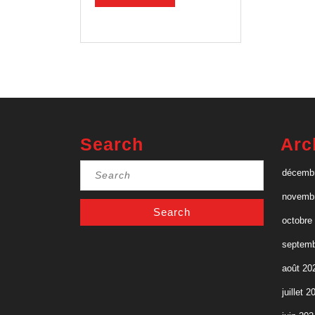
MORE
Search
Arc
Search
décemb
for:
novemb
octobre
septemb
août 20
juillet 2