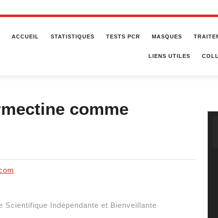
ACCUEIL
STATISTIQUES
TESTS PCR
MASQUES
TRAITE
LIENS UTILES
COLL
vermectine comme
.com
 Scientifique Indépendante et Bienveillante