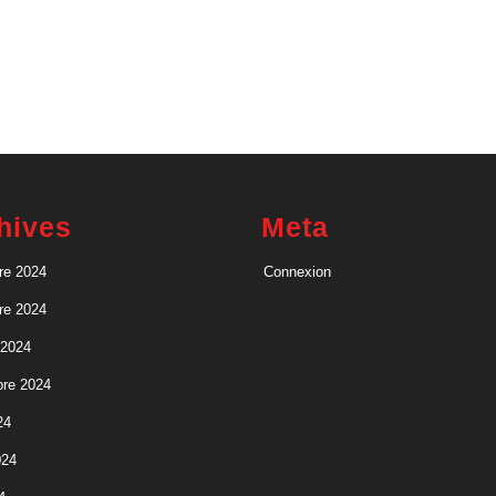
Dutreuil
hives
Meta
re 2024
Connexion
re 2024
 2024
re 2024
24
024