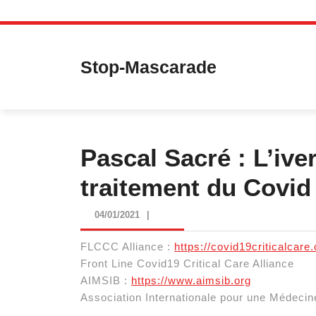
Skip
to
content
Stop-Mascarade
Pascal Sacré : L’i
traitement du Covid
04/01/2021
04/01/2021
|
FLCCC Alliance :
https://covid19criticalcare
Front Line Covid19 Critical Care Alliance
AIMSIB :
https://www.aimsib.org
Association Internationale pour une Médecine