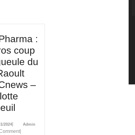
 Pharma :
ros coup
gueule du
Raoult
 Cnews –
lotte
Big
euil
Pharma
08/01/2024
Admin
|
01/2024
Admin
:
 Comment
|