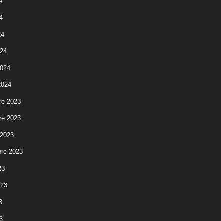
4
4
24
024
2024
2024
re 2023
re 2023
 2023
re 2023
23
023
3
3