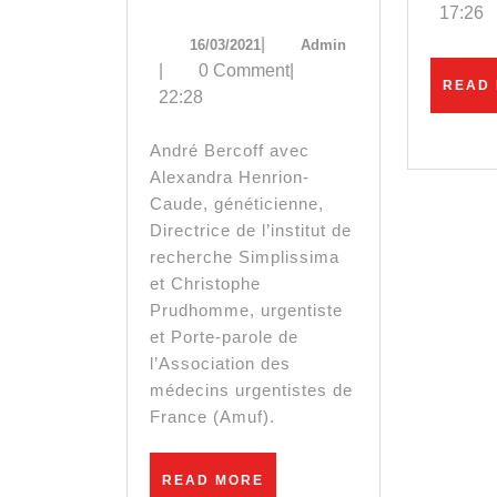
17:26
:
16/03/2021
Admin
|
16/03/2021
Admin
Alexandra
|
0 Comment
|
READ
22:28
Henrion-
Caude
André Bercoff avec
Alexandra Henrion-
et
Caude, généticienne,
Christophe
Directrice de l’institut de
recherche Simplissima
Prudhomme
et Christophe
au
Prudhomme, urgentiste
et Porte-parole de
micro
l’Association des
médecins urgentistes de
d’André
France (Amuf).
Bercoff
READ
READ MORE