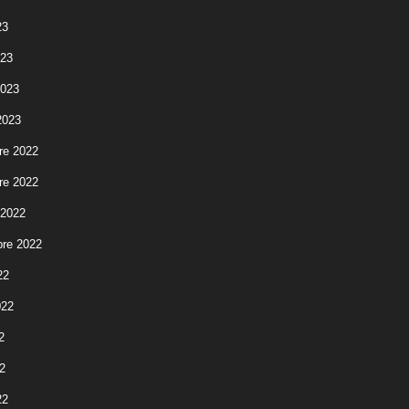
23
023
2023
2023
re 2022
re 2022
 2022
re 2022
22
022
2
2
22