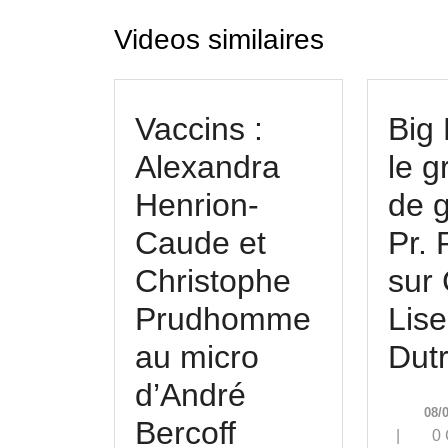
Videos similaires
Vaccins :
Big
Alexandra
le g
Henrion-
de 
Caude et
Pr. 
Christophe
sur
Prudhomme
Lise
au micro
Dutr
d’André
08/
Vaccins
Bercoff
|
0