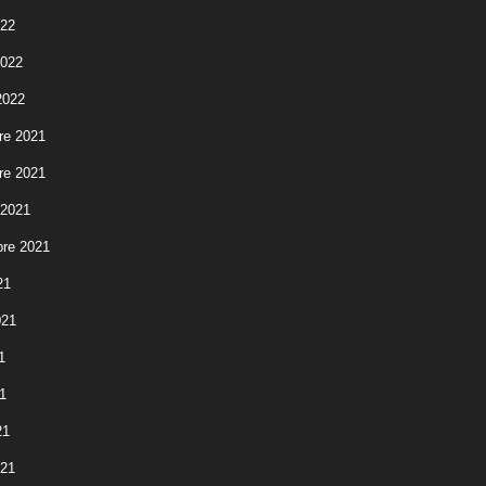
022
2022
2022
re 2021
re 2021
 2021
re 2021
21
021
1
1
21
021