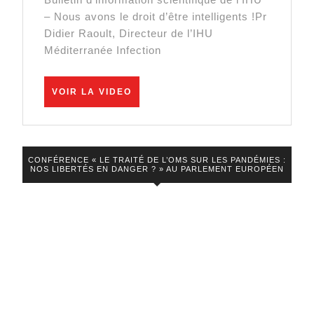
nouveaux
– Nous avons le droit d’être intelligents !Pr
variants
Didier Raoult, Directeur de l’IHU
et
Méditerranée Infection
évolution
VOIR
VOIR LA VIDEO
LA
VIDEO
CONFÉRENCE « LE TRAITÉ DE L’OMS SUR LES PANDÉMIES :
NOS LIBERTÉS EN DANGER ? » AU PARLEMENT EUROPÉEN