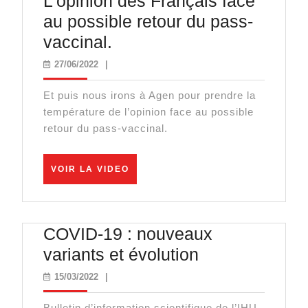
L’opinion des Français face
au possible retour du pass-
L’opinion
vaccinal.
des
27/06/2022
27/06/2022
|
Français
Et puis nous irons à Agen pour prendre la
face
température de l’opinion face au possible
au
retour du pass-vaccinal.
possible
retour
VOIR
VOIR LA VIDEO
du
LA
VIDEO
pass-
vaccinal.
COVID-19 : nouveaux
COVID-
variants et évolution
19
15/03/2022
15/03/2022
|
:
Bulletin d’information scientifique de l’IHU