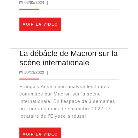
Russ
03/05/2024
03/05/2024
|
balan
tout
VOIR
VOIR LA VIDEO
sur
LA
VIDEO
Macr
:
La débâcle de Macron sur la
l’humi
La
scène internationale
totale
débâcle
30/11/2022
30/11/2022
|
!
de
François Asselineau analyse les fautes
Macron
commises par Macron sur la scène
sur
internationale. En l’espace de 3 semaines
la
au cours du mois de novembre 2022, le
locataire de l’Élysée a réussi
scène
internationale
VOIR
VOIR LA VIDEO