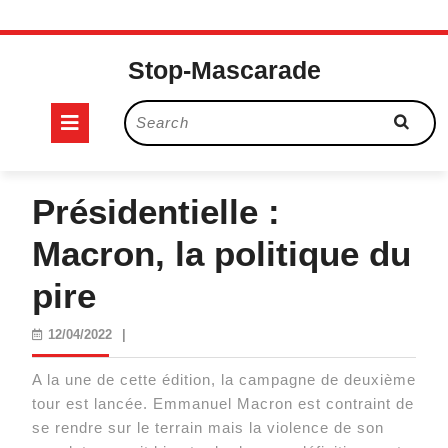
Skip
to
Stop-Mascarade
content
Open
Search
for:
Button
Présidentielle :
Macron, la politique du
pire
12/04/2022
12/04/2022
|
A la une de cette édition, la campagne de deuxième
tour est lancée. Emmanuel Macron est contraint de
se rendre sur le terrain mais la violence de son