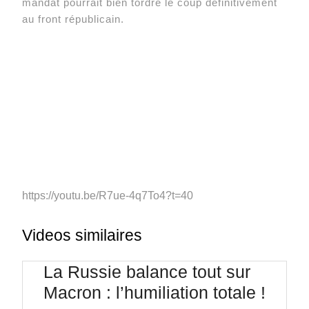
mandat pourrait bien tordre le coup définitivement
au front républicain.
https://youtu.be/R7ue-4q7To4?t=40
Videos similaires
La Russie balance tout sur
La
Macron : l’humiliation totale !