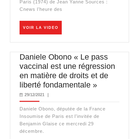
Paris (1974) de Jean Yanne Sources :
Cnews l’heure des
VOIR
VOIR LA VIDEO
LA
VIDEO
Daniele Obono « Le pass
vaccinal est une régression
en matière de droits et de
Daniele
liberté fondamentale »
Obono
29/12/2021
29/12/2021
|
« Le
Daniele Obono, députée de la France
pass
Insoumise de Paris est l’invitée de
vaccinal
Benjamin Glaise ce mercredi 29
est
décembre.