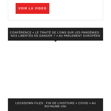
une
régression
VOIR
VOIR LA VIDEO
LA
en
VIDEO
matière
de
CONFÉRENCE « LE TRAITÉ DE L’OMS SUR LES PANDÉMIES :
NOS LIBERTÉS EN DANGER ? » AU PARLEMENT EUROPÉEN
droits
et
de
liberté
fondamenta
LOCKDOWN FILES : FIN DE L’HISTOIRE « COVID » AU
ROYAUME-UNI