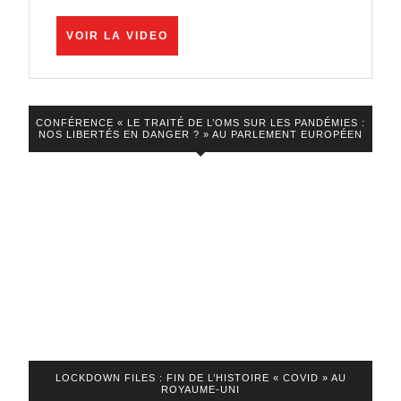
su
dire
VOIR
VOIR LA VIDEO
LA
NON
VIDEO
à
l’inacceptable
CONFÉRENCE « LE TRAITÉ DE L’OMS SUR LES PANDÉMIES :
NOS LIBERTÉS EN DANGER ? » AU PARLEMENT EUROPÉEN
!
Maintenant
il
faut
se
rassembler
!
LOCKDOWN FILES : FIN DE L’HISTOIRE « COVID » AU
ROYAUME-UNI