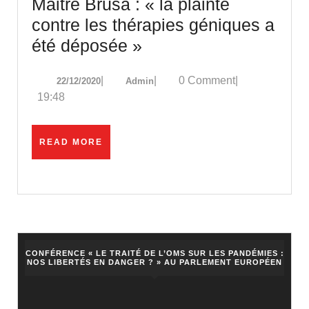
Maitre Brusa : « la plainte
Samedi
contre les thérapies géniques a
Politique
Maitre
été déposée »
Brusa
22/12/2020
Admin
|
|
0 Comment
|
22/12/2020
Admin
:
19:48
« la
plainte
READ
READ MORE
contre
MORE
les
thérapies
géniques
a
été
CONFÉRENCE « LE TRAITÉ DE L’OMS SUR LES PANDÉMIES :
NOS LIBERTÉS EN DANGER ? » AU PARLEMENT EUROPÉEN
déposée »