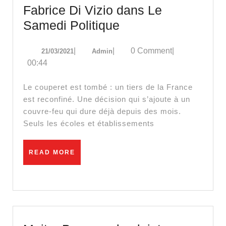
Fabrice Di Vizio dans Le
Reconfinement,
Samedi Politique
hôpitaux,
21/03/2021
Admin
|
|
0 Comment
|
21/03/2021
Admin
vaccins
00:44
:
la
Le couperet est tombé : un tiers de la France
fuite
est reconfiné. Une décision qui s’ajoute à un
couvre-feu qui dure déjà depuis des mois.
en
Seuls les écoles et établissements
avant
avec
READ
READ MORE
Fabrice
MORE
Di
Vizio
dans
Le