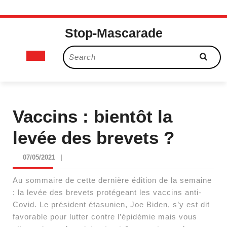
Skip
Stop-Mascarade
to
content
Open
Search
for:
Button
Vaccins : bientôt la
levée des brevets ?
07/05/2021
07/05/2021
|
Au sommaire de cette dernière édition de la semaine
: la levée des brevets protégeant les vaccins anti-
Covid. Le président étasunien, Joe Biden, s’y est dit
favorable pour lutter contre l’épidémie mais vous