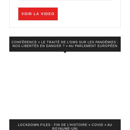
le
coup
VOIR
VOIR LA VIDEO
de
LA
VIDEO
pression
désespéré
CONFÉRENCE « LE TRAITÉ DE L’OMS SUR LES PANDÉMIES :
des
NOS LIBERTÉS EN DANGER ? » AU PARLEMENT EUROPÉEN
covidistes
!
LOCKDOWN FILES : FIN DE L’HISTOIRE « COVID » AU
ROYAUME-UNI