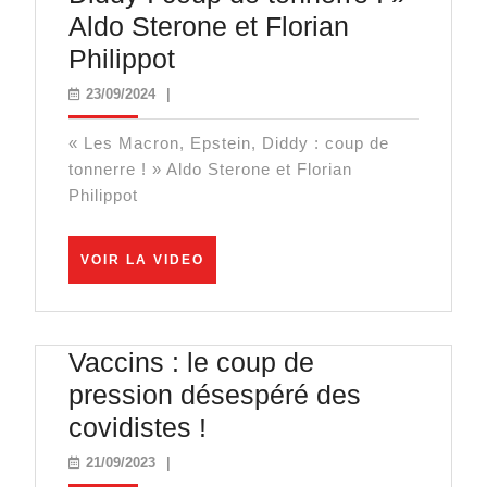
Aldo Sterone et Florian
« Les
Philippot
Macron,
23/09/2024
23/09/2024
|
Epstein,
« Les Macron, Epstein, Diddy : coup de
Diddy
tonnerre ! » Aldo Sterone et Florian
:
Philippot
coup
de
VOIR
VOIR LA VIDEO
tonnerre
LA
VIDEO
! »
Aldo
Vaccins : le coup de
Sterone
pression désespéré des
et
Vaccins
covidistes !
Florian
:
21/09/2023
21/09/2023
|
Philippot