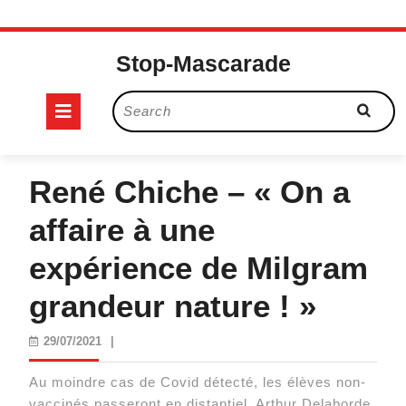
Skip
to
Stop-Mascarade
content
Open
Search
for:
Button
René Chiche – « On a
affaire à une
expérience de Milgram
grandeur nature ! »
29/07/2021
29/07/2021
|
Au moindre cas de Covid détecté, les élèves non-
vaccinés passeront en distantiel. Arthur Delaborde