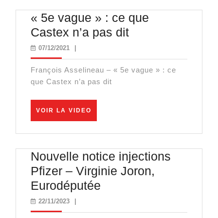
« 5e vague » : ce que
« 5e
Castex n’a pas dit
vague »
07/12/2021
07/12/2021
|
:
François Asselineau – « 5e vague » : ce
ce
que Castex n’a pas dit
que
Castex
VOIR
VOIR LA VIDEO
n’a
LA
VIDEO
pas
dit
Nouvelle notice injections
Pfizer – Virginie Joron,
Nouvelle
Eurodéputée
notice
22/11/2023
22/11/2023
|
injections