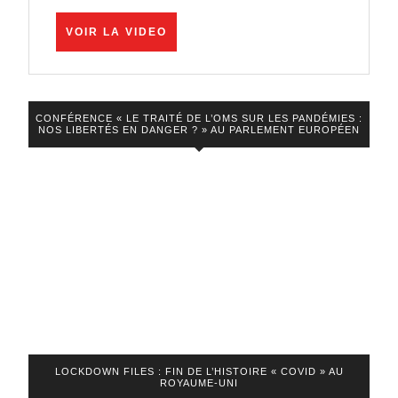
Pfizer
VOIR
VOIR LA VIDEO
–
LA
VIDEO
Virginie
Joron,
CONFÉRENCE « LE TRAITÉ DE L’OMS SUR LES PANDÉMIES :
Eurodéputée
NOS LIBERTÉS EN DANGER ? » AU PARLEMENT EUROPÉEN
LOCKDOWN FILES : FIN DE L’HISTOIRE « COVID » AU
ROYAUME-UNI