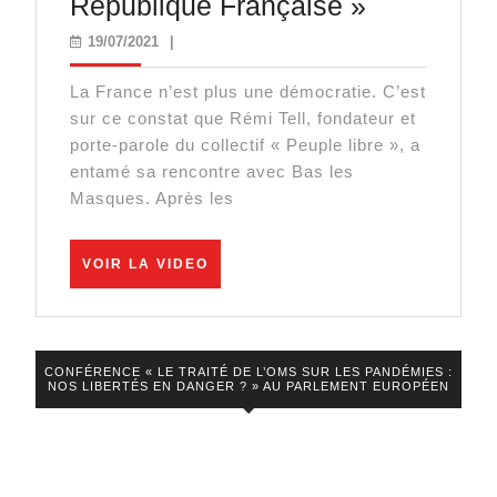
Rémi
République Française »
Tell
19/07/2021
19/07/2021
|
:
La France n’est plus une démocratie. C’est
« Emmanu
sur ce constat que Rémi Tell, fondateur et
Macron
porte-parole du collectif « Peuple libre », a
n’est
entamé sa rencontre avec Bas les
Masques. Après les
plus
le
VOIR
président
VOIR LA VIDEO
LA
légitime
VIDEO
de
la
CONFÉRENCE « LE TRAITÉ DE L’OMS SUR LES PANDÉMIES :
NOS LIBERTÉS EN DANGER ? » AU PARLEMENT EUROPÉEN
Républiqu
Française