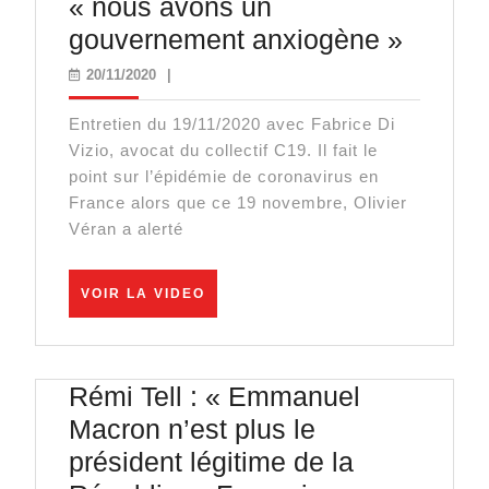
« nous avons un
Pour
gouvernement anxiogène »
Fabric
20/11/2020
20/11/2020
|
Di
Entretien du 19/11/2020 avec Fabrice Di
Vizio
Vizio, avocat du collectif C19. Il fait le
:
point sur l’épidémie de coronavirus en
« nous
France alors que ce 19 novembre, Olivier
Véran a alerté
avons
un
VOIR
gouve
VOIR LA VIDEO
LA
anxiog
VIDEO
Rémi Tell : « Emmanuel
Macron n’est plus le
président légitime de la