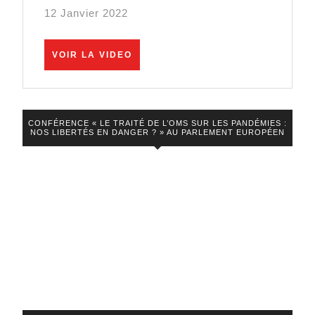
sondage
12 Janvier 2022
publié
par
VOIR
VOIR LA VIDEO
Eric
LA
VIDEO
Morillot
–
CONFÉRENCE « LE TRAITÉ DE L’OMS SUR LES PANDÉMIES :
12/01/22
NOS LIBERTÉS EN DANGER ? » AU PARLEMENT EUROPÉEN