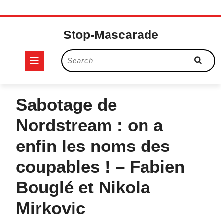
Skip
to
Stop-Mascarade
content
Open
Search
for:
Button
Sabotage de
Nordstream : on a
enfin les noms des
coupables ! – Fabien
Bouglé et Nikola
Mirkovic