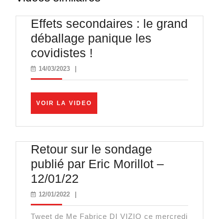
Effets secondaires : le grand
déballage panique les
Effets
covidistes !
secondaires
14/03/2023
14/03/2023
|
:
le
VOIR
VOIR LA VIDEO
grand
LA
VIDEO
déballage
panique
Retour sur le sondage
les
publié par Eric Morillot –
covidistes
Retour
12/01/22
!
sur
12/01/2022
12/01/2022
|
le
Tweet de Me Fabrice DI VIZIO ce mercredi