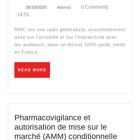
Muselier
28/10/2020
Admin
|
|
0 Comment
|
28/10/2020
Admin
sur
14:51
Didier
Raoult:
RMC est une radio généraliste, essentiellement
« Il
axée sur l’actualité et sur l’interactivité avec
les auditeurs, dans un format 100% parlé, inédit
n’y
en France.
a
eu
READ
READ MORE
aucun
MORE
décès
dans
son
unité »
Pharmacovigilance et
autorisation de mise sur le
Pharm
marché (AMM) conditionnelle