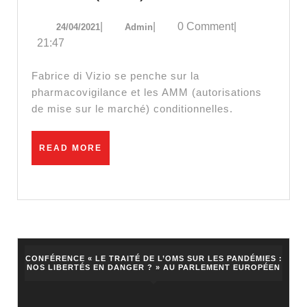
et
24/04/2021
Admin
|
|
0 Comment
|
24/04/2021
Admin
autori
21:47
de
mise
Fabrice di Vizio se penche sur la
sur
pharmacovigilance et les AMM (autorisations
de mise sur le marché) conditionnelles.
le
march
READ
READ MORE
(AMM
MORE
condit
CONFÉRENCE « LE TRAITÉ DE L’OMS SUR LES PANDÉMIES :
NOS LIBERTÉS EN DANGER ? » AU PARLEMENT EUROPÉEN