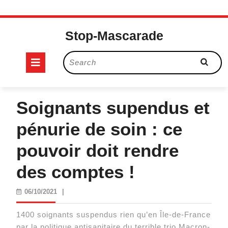
Skip
to
Stop-Mascarade
content
Open
Search
for:
Button
Soignants supendus et
pénurie de soin : ce
pouvoir doit rendre
des comptes !
06/10/2021
06/10/2021
|
1400 soignants suspendus rien qu’en Île-de-France
par la politique antisanitaire du terrible trio Macron-