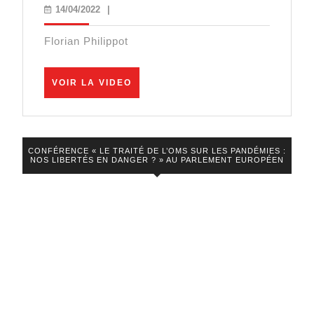
:
14/04/2022
14/04/2022
|
incroyable
Florian Philippot
enfer
à
VOIR
VOIR LA VIDEO
Shanghai,
LA
menaces
VIDEO
en
France
CONFÉRENCE « LE TRAITÉ DE L’OMS SUR LES PANDÉMIES :
NOS LIBERTÉS EN DANGER ? » AU PARLEMENT EUROPÉEN
!