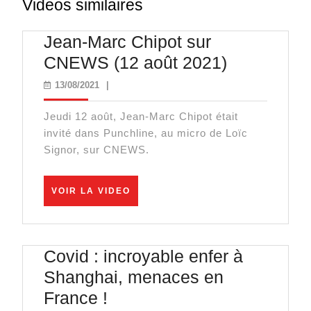
Videos similaires
Jean-Marc Chipot sur
Jean-
CNEWS (12 août 2021)
Marc
13/08/2021
13/08/2021
|
Chipot
Jeudi 12 août, Jean-Marc Chipot était
sur
invité dans Punchline, au micro de Loïc
CNEWS
Signor, sur CNEWS.
(12
août
VOIR
VOIR LA VIDEO
LA
2021)
VIDEO
Covid : incroyable enfer à
Shanghai, menaces en
Covid
France !